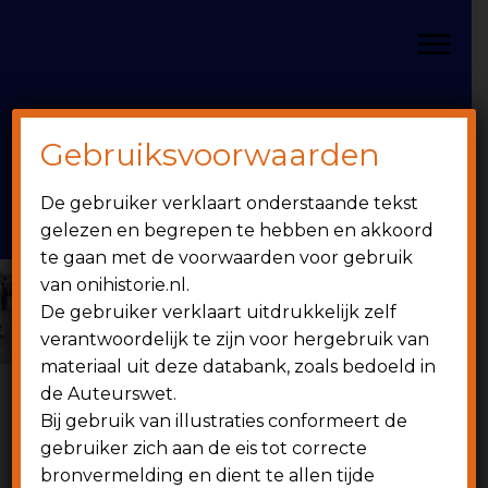
Door
Spring
OniHistorie
naar
naar
Toggle
de
de
hoofd
eerste
inhoud
sidebar
Gebruiksvoorwaarden
Header
onihistorie.nl
De gebruiker verklaart onderstaande tekst
Rechts
1949 - heden
gelezen en begrepen te hebben en akkoord
te gaan met de voorwaarden voor gebruik
van onihistorie.nl.
De gebruiker verklaart uitdrukkelijk zelf
verantwoordelijk te zijn voor hergebruik van
materiaal uit deze databank, zoals bedoeld in
de Auteurswet.
WE MOETEN IN DE SUB-TOP KUNNEN
Bij gebruik van illustraties conformeert de
MEEDRAAIEN ALS IEDEREEN BESCHIKBAAR IS
gebruiker zich aan de eis tot correcte
Anton Gerritsen de nieuwe trainer van het ’s
bronvermelding en dient te allen tijde