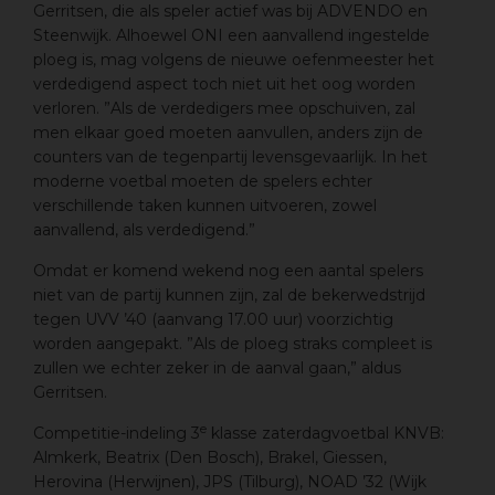
Gerritsen, die als speler actief was bij ADVENDO en
Steenwijk. Alhoewel ONI een aanvallend ingestelde
ploeg is, mag volgens de nieuwe oefenmeester het
verdedigend aspect toch niet uit het oog worden
verloren. ”Als de verdedigers mee opschuiven, zal
men elkaar goed moeten aanvullen, anders zijn de
counters van de tegenpartij levensgevaarlijk. In het
moderne voetbal moeten de spelers echter
verschillende taken kunnen uitvoeren, zowel
aanvallend, als verdedigend.”
Omdat er komend wekend nog een aantal spelers
niet van de partij kunnen zijn, zal de bekerwedstrijd
tegen UVV ’40 (aanvang 17.00 uur) voorzichtig
worden aangepakt. ”Als de ploeg straks compleet is
zullen we echter zeker in de aanval gaan,” aldus
Gerritsen.
e
Competitie-indeling 3
klasse zaterdagvoetbal KNVB:
Almkerk, Beatrix (Den Bosch), Brakel, Giessen,
Herovina (Herwijnen), JPS (Tilburg), NOAD ’32 (Wijk