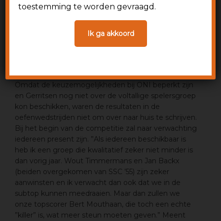
Gravenmoerse ONI, kijkt met gemengde gevoelens
toestemming te worden gevraagd.
terug op de afgelopen oefenperiode: ”Door een
aantal oorzaken, zoals vakantie en werkzaamheden
Ik ga akkoord
van een aantal spelers, heb ik niet kunnen werken
zoals ik gewild had,” aldus de Oosterhoutse
beroepsmilitair, die eerde Bavel en White Boys onder
zijn hoede nam.
Omdat de keuzemogelijkheden bij ONI beperkt zijn
en Gerritsen nog niet over de voltallige spelersgroep
kon beschikken, waren de resultaten in de
oefenwedstrijden niet om over naar huis te schrijven.
Bij het begin van de competitie zal naar verwachting
iedereen present zijn. ”Als iedereen beschikbaar is
heb ik een groep die kwalitatief zeker niet minder is
dan vorig jaar. Wout Timmermans en Jan Backx
(beiden overgekomen van SSC ’55) zijn zeker
aanwinsten en ik verwacht dan ook dat we in de
subtop kunnen meedraaien. Maar dan zullen we
onze topscorer Bert Mouthaan, die toch een echte
”killer” is, wat meer steun moeten geven.” Meent