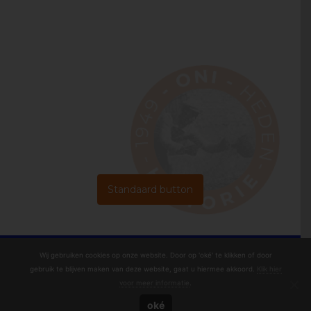
Standaard button
Wij gebruiken cookies op onze website. Door op 'oké' te klikken of door
gebruik te blijven maken van deze website, gaat u hiermee akkoord.
Klik hier
voor meer informatie
.
© Copyright 2020 - 2026
OniHistorie
· All rights reserved
oké