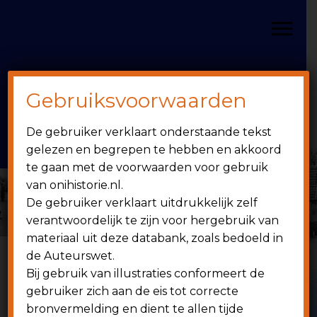
Door
Spring
OniHistorie
naar
naar
Toggle
de
de
hoofd
eerste
inhoud
sidebar
Gebruiksvoorwaarden
Header
onihistorie.nl
De gebruiker verklaart onderstaande tekst
Rechts
1949 - heden
gelezen en begrepen te hebben en akkoord
te gaan met de voorwaarden voor gebruik
van onihistorie.nl.
De gebruiker verklaart uitdrukkelijk zelf
verantwoordelijk te zijn voor hergebruik van
materiaal uit deze databank, zoals bedoeld in
de Auteurswet.
Bij gebruik van illustraties conformeert de
"DE
gebruiker zich aan de eis tot correcte
bronvermelding en dient te allen tijde