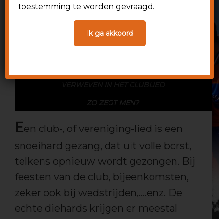
toestemming te worden gevraagd.
O
B
RANJE
LAUWEN
"
Ik ga akkoord
CHIEL ROZENBRAND HEEFT HET AL DECENNIA TERUG
VERWEVEN IN HET CLUBLIED
ZO ZEGT MEN?
E
en club-, of vereniging-lied is een
snoeihard gezang, dat uit volle borst,
telkens opnieuw wordt gezongen. Bij
feesten van de club, bijeenkomsten,
zeker ook bij wedstrijden,….enz. De
echte diehards krijgen er meestal