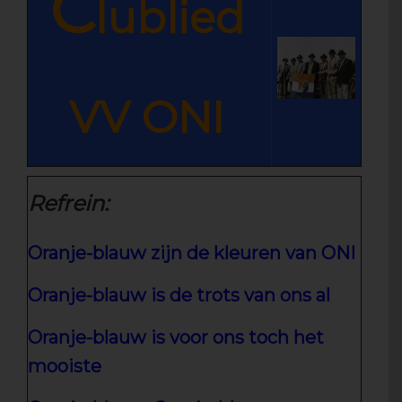
C
lublied
VV ONI
Refrein:
Oranje-blauw zijn de kleuren van ONI
Oranje-blauw is de trots van ons al
Oranje-blauw is voor ons toch het
mooiste