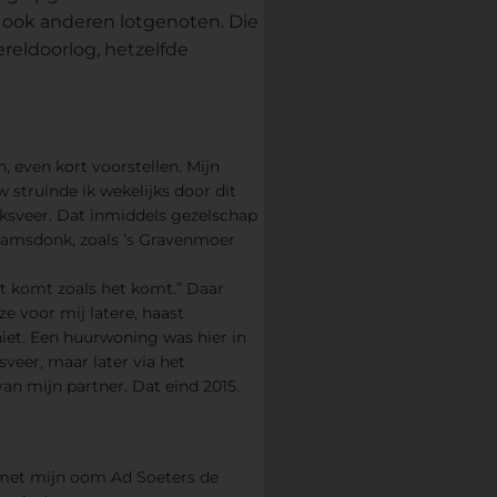
 ook anderen lotgenoten. Die
reldoorlog, hetzelfde
, even kort voorstellen. Mijn
 struinde ik wekelijks door dit
sveer. Dat inmiddels gezelschap
aamsdonk, zoals ’s Gravenmoer
t komt zoals het komt.” Daar
e voor mij latere, haast
niet. Een huurwoning was hier in
eer, maar later via het
n mijn partner. Dat eind 2015.
n met mijn oom Ad Soeters de