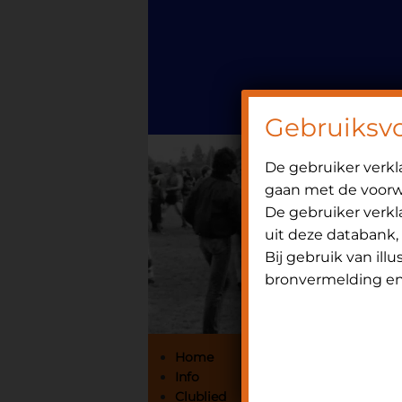
Door
Spring
OniHistorie
naar
naar
de
de
hoofd
eerste
inhoud
sidebar
Gebruiksv
De gebruiker verk
gaan met de voorwa
De gebruiker verkla
uit deze databank,
Bij gebruik van ill
bronvermelding en 
Primaire
Home
Info
Sidebar
Clublied