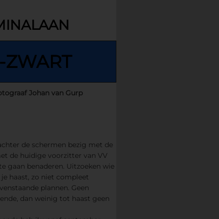
LMINALAAN
-ZWART
otograaf Johan van Gurp
 achter de schermen bezig met de
et de huidige voorzitter van VV
n te gaan benaderen. Uitzoeken wie
 je haast, zo niet compleet
ovenstaande plannen. Geen
lgende, dan weinig tot haast geen