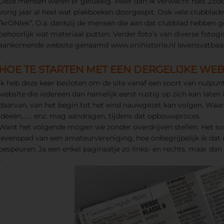
Deze mensen waren er gelukkig. Meer dan ik verwacht had. Zod
vorig jaar al heel wat plakboeken doorgespit. Ook vele clubblad
”krONIek”. O.a. dankzij de mensen die aan dat clubblad hebben g
behoorlijk wat materiaal putten. Verder foto’s van diverse fotogr
aankomende website genaamd www.onihistorie.nl levensvatbaar 
-
HOE TE STARTEN MET EEN DERGELIJKE WEBS
Ik heb deze keer besloten om de site vanaf een soort van nulpunt
website die iedereen dan namelijk eerst rustig op zich kan laten
daarvan, van het begin tot het eind nauwgezet kan volgen. Waari
ideeën,…… enz. mag aandragen, tijdens dat opbouwproces.
Want het volgende mogen we zonder overdrijven stellen. Het so
levenspad van een amateurvereniging, hoe onbegrijpelijk ik dat 
bespeuren. Ja een enkel paginaatje zo links- en rechts, maar dan
-