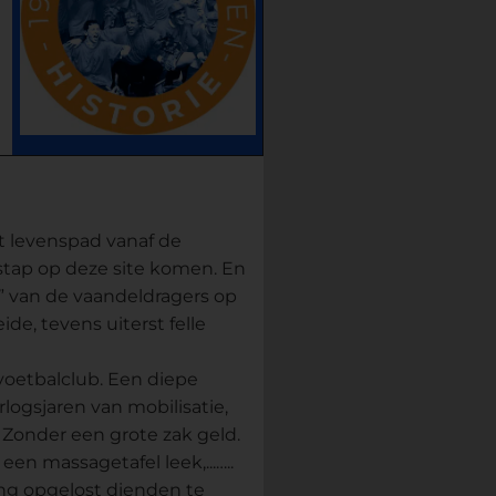
t levenspad vanaf de
 stap op deze site komen. En
es” van de vaandeldragers op
ide, tevens uiterst felle
oetbalclub. Een diepe
logsjaren van mobilisatie,
Zonder een grote zak geld.
een massagetafel leek,...…..
ang opgelost dienden te