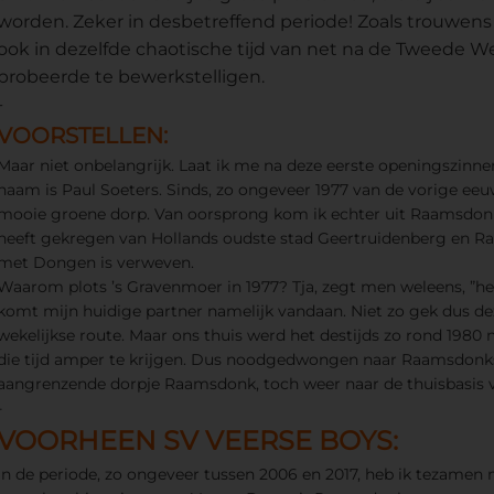
worden. Zeker in desbetreffend periode! Zoals trouwens
ook in dezelfde chaotische tijd van net na de Tweede We
probeerde te bewerkstelligen.
-
VOORSTELLEN:
Maar niet onbelangrijk. Laat ik me na deze eerste openingszinnen
naam is Paul Soeters. Sinds, zo ongeveer 1977 van de vorige eeuw
mooie groene dorp. Van oorsprong kom ik echter uit Raamsdonk
heeft gekregen van Hollands oudste stad Geertruidenberg en R
met Dongen is verweven.
Waarom plots ’s Gravenmoer in 1977? Tja, zegt men weleens, ”he
komt mijn huidige partner namelijk vandaan. Niet zo gek dus dez
wekelijkse route. Maar ons thuis werd het destijds zo rond 1980 
die tijd amper te krijgen. Dus noodgedwongen naar Raamsdonksv
aangrenzende dorpje Raamsdonk, toch weer naar de thuisbasis va
-
VOORHEEN SV VEERSE BOYS:
In de periode, zo ongeveer tussen 2006 en 2017, heb ik tezame