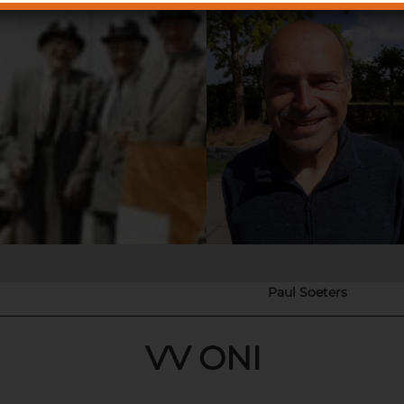
Paul Soeters
VV ONI