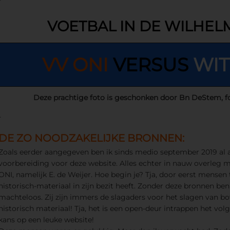
VOETBAL IN DE WILHE
VV ONI
VERSUS
WIT
Deze prachtige foto is geschonken door Bn DeStem, f
-
DE ZO NOODZAKELIJKE BRONNEN:
Zoals eerder aangegeven ben ik sinds medio september 2019 al
voorbereiding voor deze website. Alles echter in nauw overleg m
ONI, namelijk E. de Weijer. Hoe begin je? Tja, door eerst mense
historisch-materiaal in zijn bezit heeft. Zonder deze bronnen ben
machteloos. Zij zijn immers de slagaders voor het slagen van b
historisch materiaal! Tja, het is een open-deur intrappen het vo
kans op een leuke website!