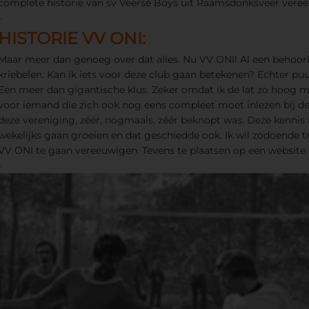
complete historie van sv Veerse Boys uit Raamsdonksveer vere
-
HISTORIE VV ONI:
Maar meer dan genoeg over dat alles. Nu VV ONI! Al een behoorl
kriebelen. Kan ik iets voor deze club gaan betekenen? Echter puu
Een meer dan gigantische klus. Zeker omdat ik de lat zo hoog m
voor iemand die zich ook nog eens compleet moet inlezen bij dez
deze vereniging, zéér, nogmaals, zéér beknopt was. Deze kenni
wekelijks gaan groeien en dat geschiedde ook. Ik wil zodoende t
VV ONI te gaan vereeuwigen. Tevens te plaatsen op een website d
-