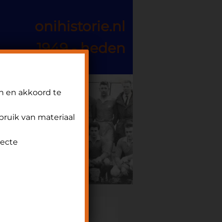
onihistorie.nl
1949 - heden
n en akkoord te
ebruik van materiaal
recte