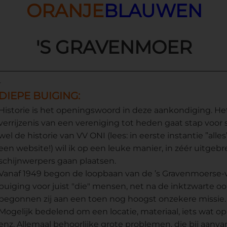
ORANJE
BLAUWEN
'S GRAVENMOER
-
DIEPE BUIGING:
Historie is het openingswoord in deze aankondiging. He
verrijzenis van een vereniging tot heden gaat stap voor
wel de historie van VV ONI (lees: in eerste instantie ”all
een website!) wil ik op een leuke manier, in zéér uitgebre
schijnwerpers gaan plaatsen.
Vanaf 1949 begon de loopbaan van de ’s Gravenmoerse-v
buiging voor juist "die" mensen, net na de inktzwarte oor
begonnen zij aan een toen nog hoogst onzekere missie. 
Mogelijk bedelend om een locatie, materiaal, iets wat op 
enz. Allemaal behoorlijke grote problemen, die bij aanv