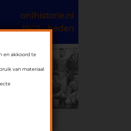
onihistorie.nl
1949 - heden
n en akkoord te
ebruik van materiaal
recte