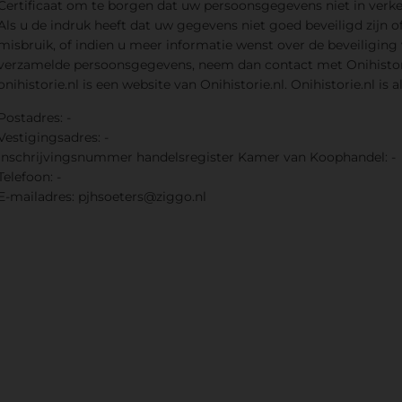
Certificaat om te borgen dat uw persoonsgegevens niet in verke
Als u de indruk heeft dat uw gegevens niet goed beveiligd zijn of
misbruik, of indien u meer informatie wenst over de beveiliging 
verzamelde persoonsgegevens, neem dan contact met Onihistori
onihistorie.nl is een website van Onihistorie.nl. Onihistorie.nl is a
Postadres: -
Vestigingsadres: -
Inschrijvingsnummer handelsregister Kamer van Koophandel: -
Telefoon: -
E-mailadres:
pjhsoeters@ziggo.nl