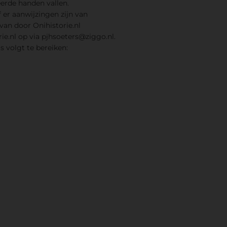
erde handen vallen.
 er aanwijzingen zijn van
van door Onihistorie.nl
e.nl op via
pjhsoeters@ziggo.nl
.
ls volgt te bereiken: