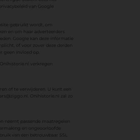
privacybeleid van Google
site gebruikt wordt, om
kken en om haar adverteerders
ieden. Google kan deze informatie
plicht, of voor zover deze derden
r geen invloed op.
nihistorie.nl verkregen
ren of te verwijderen. U kunt een
ers@ziggo.nl
. Onihistorie.nl zal zo
 en neemt passende maatregelen
aarmaking en ongeoorloofde
ebruik van een betrouwbaar SSL