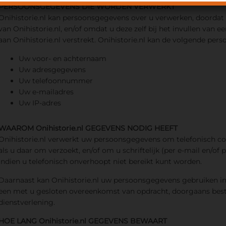
PERSOONSGEGEVENS DIE WORDEN VERWERKT
Onihistorie.nl kan persoonsgegevens over u verwerken, doordat
van Onihistorie.nl, en/of omdat u deze zelf bij het invullen van 
aan Onihistorie.nl verstrekt. Onihistorie.nl kan de volgende pe
Uw voor- en achternaam
Uw adresgegevens
Uw telefoonnummer
Uw e-mailadres
Uw IP-adres
WAAROM Onihistorie.nl GEGEVENS NODIG HEEFT
Onihistorie.nl verwerkt uw persoonsgegevens om telefonisch c
als u daar om verzoekt, en/of om u schriftelijk (per e-mail en/of
indien u telefonisch onverhoopt niet bereikt kunt worden.
Daarnaast kan Onihistorie.nl uw persoonsgegevens gebruiken in
een met u gesloten overeenkomst van opdracht, doorgaans besta
dienstverlening.
HOE LANG Onihistorie.nl GEGEVENS BEWAART