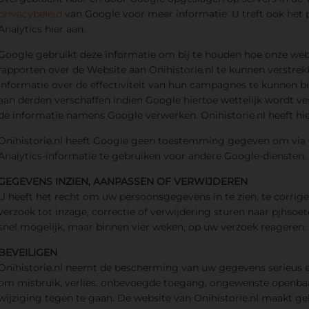
privacybeleid
van Google voor meer informatie. U treft ook het 
Analytics hier aan.
Google gebruikt deze informatie om bij te houden hoe onze web
rapporten over de Website aan Onihistorie.nl te kunnen verstre
informatie over de effectiviteit van hun campagnes te kunnen b
aan derden verschaffen indien Google hiertoe wettelijk wordt ver
de informatie namens Google verwerken. Onihistorie.nl heeft hie
Onihistorie.nl heeft Google geen toestemming gegeven om via O
Analytics-informatie te gebruiken voor andere Google-diensten.
GEGEVENS INZIEN, AANPASSEN OF VERWIJDEREN
U heeft het recht om uw persoonsgegevens in te zien, te corrige
verzoek tot inzage, correctie of verwijdering sturen naar
pjhsoet
snel mogelijk, maar binnen vier weken, op uw verzoek reageren.
BEVEILIGEN
Onihistorie.nl neemt de bescherming van uw gegevens serieus
om misbruik, verlies, onbevoegde toegang, ongewenste openb
wijziging tegen te gaan. De website van Onihistorie.nl maakt g