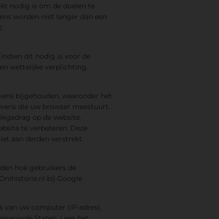
ikt nodig is om de doelen te
ens worden niet langer dan een
.
indien dit nodig is voor de
n wettelijke verplichting.
vens bijgehouden, waaronder het
evens die uw browser meestuurt.
ikgedrag op de website.
bsite te verbeteren. Deze
et aan derden verstrekt.
uden hoe gebruikers de
nihistorie.nl bij Google
s van uw computer (IP-adres),
erenigde Staten. Lees het