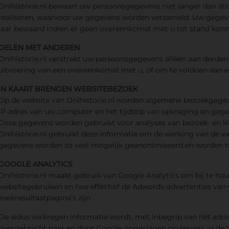
Onihistorie.nl bewaart uw persoonsgegevens niet langer dan str
realiseren, waarvoor uw gegevens worden verzameld. Uw gegev
jaar bewaard indien er geen overeenkomst met u tot stand komt
DELEN MET ANDEREN
Onihistorie.nl verstrekt uw persoonsgegevens alléén aan derden 
uitvoering van een overeenkomst met u, of om te voldoen aan ee
IN KAART BRENGEN WEBSITEBEZOEK
Op de website van Onihistorie.nl worden algemene bezoekgege
IP-adres van uw computer en het tijdstip van opvraging en geg
Deze gegevens worden gebruikt voor analyses van bezoek- en kl
Onihistorie.nl gebruikt deze informatie om de werking van de we
gegevens worden zo veel mogelijk geanonimiseerd en worden ni
GOOGLE ANALYTICS
Onihistorie.nl maakt gebruik van Google Analytics om bij te ho
websitegebruiken en hoe effectief de Adwords-advertenties van O
zoekresultaatpagina’s zijn.
De aldus verkregen informatie wordt, met inbegrip van het adre
overgebracht naar en door Google opgeslagen op servers in de V