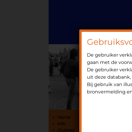
Door
Spring
OniHistorie
naar
naar
de
de
hoofd
eerste
inhoud
sidebar
Gebruiksv
De gebruiker verk
gaan met de voorwa
De gebruiker verkla
uit deze databank,
Bij gebruik van ill
bronvermelding en 
Primaire
Home
Info
Sidebar
Clublied