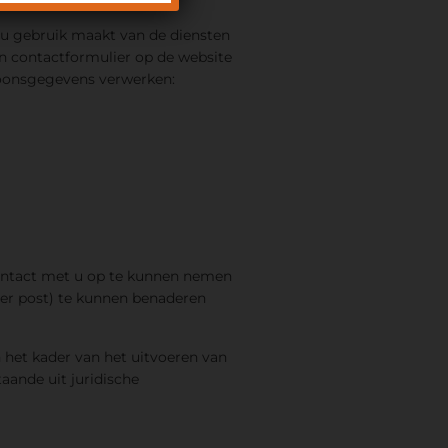
 u gebruik maakt van de diensten
een contactformulier op de website
rsoonsgegevens verwerken:
ontact met u op te kunnen nemen
 per post) te kunnen benaderen
 het kader van het uitvoeren van
ande uit juridische