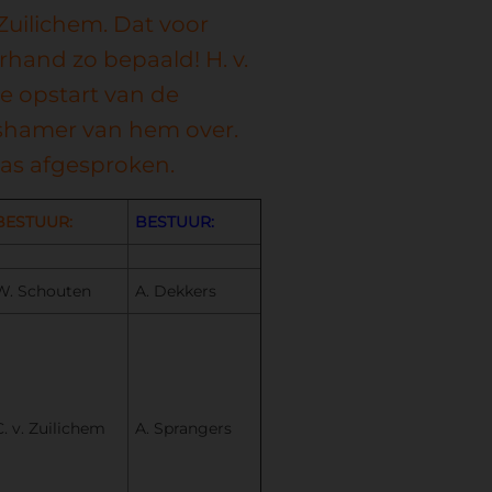
. Zuilichem. Dat voor
rhand zo bepaald! H. v.
e opstart van de
ershamer van hem over.
was afgesproken.
BESTUUR:
BESTUUR:
W. Schouten
A. Dekkers
C. v. Zuilichem
A. Sprangers