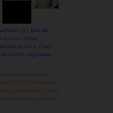
haan (jr.), Erik de
j v.l.n.r.: Koos
ste rij v.l.n.r.: Chiel
erst rechts nogmaals
n de vier jaar nieuwe
ten. Bij VV ONI zal dat
l zeggen dat er zo- links
alde oorzaken kunnen