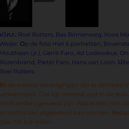
V.l.n.r.:
Roel Rutters, Bas Binnenweg, Koos Mout
Weijer.
O
p de foto met 6 portretten, Bovenste ri
Mouthaan (jr.), Gerrit Faro, Ad Lodewikus. Onder
Rozenbrand, Pieter Faro, Hans van Loon.
U
it
Roel Rutters.
B
ij de meeste verenigingen zijn er éénmaal i
verkiezingen. Dat ligt meestal vast in de statu
nooit anders geweest zijn. Wat echter niet wi
en rechts van afgeweken kan worden. Bepa
daar tot toe leiden.