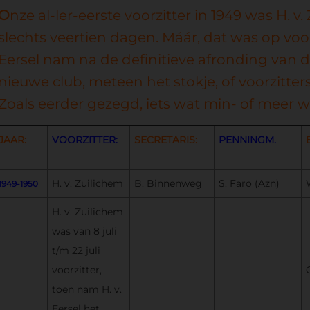
O
nze al-ler-eerste voorzitter in 1949 was H. v
slechts veertien dagen. Máár, dat was op voo
Eersel nam na de definitieve afronding van d
nieuwe club, meteen het stokje, of voorzitt
Zoals eerder gezegd, iets wat min- of meer 
JAAR:
VOORZITTER:
SECRETARIS:
PENNINGM.
H. v. Zuilichem
B. Binnenweg
S. Faro (Azn)
1949-1950
H. v. Zuilichem
was van 8 juli
t/m 22 juli
voorzitter,
toen nam H. v.
Eersel het