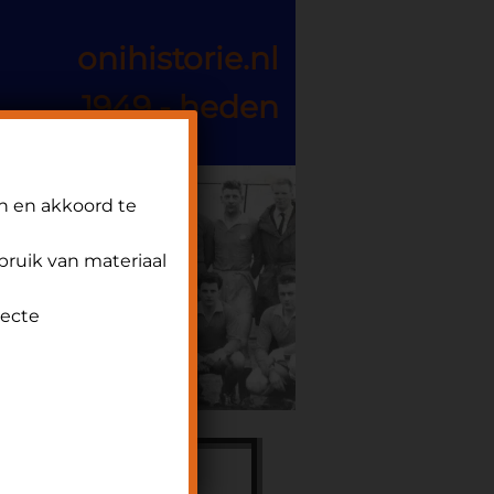
onihistorie.nl
1949 - heden
n en akkoord te
ebruik van materiaal
recte