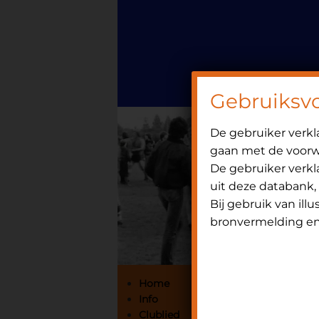
Door
Spring
OniHistorie
naar
naar
de
de
hoofd
eerste
inhoud
sidebar
Gebruiksv
De gebruiker verk
gaan met de voorwa
De gebruiker verkla
uit deze databank,
Bij gebruik van ill
bronvermelding en 
Primaire
Home
Info
Sidebar
Clublied