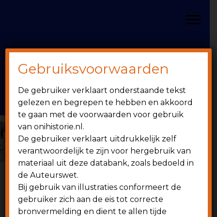
Door
Spring
OniHistorie
naar
naar
Toggle
de
de
hoofd
eerste
inhoud
sidebar
Gebruiksvoorwaarden
Header
onihistorie.nl
De gebruiker verklaart onderstaande tekst
Rechts
1949 - heden
gelezen en begrepen te hebben en akkoord
te gaan met de voorwaarden voor gebruik
van onihistorie.nl.
De gebruiker verklaart uitdrukkelijk zelf
verantwoordelijk te zijn voor hergebruik van
materiaal uit deze databank, zoals bedoeld in
de Auteurswet.
Bij gebruik van illustraties conformeert de
6 juni 1953
gebruiker zich aan de eis tot correcte
bronvermelding en dient te allen tijde