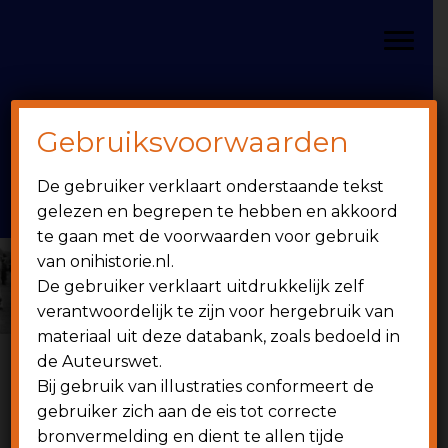
Door
Spring
OniHistorie
naar
naar
Toggle
de
de
hoofd
eerste
inhoud
sidebar
Gebruiksvoorwaarden
Header
onihistorie.nl
De gebruiker verklaart onderstaande tekst
Rechts
1949 - heden
gelezen en begrepen te hebben en akkoord
te gaan met de voorwaarden voor gebruik
van onihistorie.nl.
De gebruiker verklaart uitdrukkelijk zelf
verantwoordelijk te zijn voor hergebruik van
materiaal uit deze databank, zoals bedoeld in
de Auteurswet.
Bij gebruik van illustraties conformeert de
6 juni 1958
gebruiker zich aan de eis tot correcte
bronvermelding en dient te allen tijde