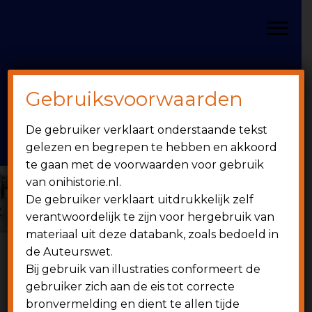
Door
Spring
OniHistorie
naar
naar
Toggle
de
de
hoofd
eerste
inhoud
sidebar
Gebruiksvoorwaarden
Header
onihistorie.nl
De gebruiker verklaart onderstaande tekst
Rechts
1949 - heden
gelezen en begrepen te hebben en akkoord
te gaan met de voorwaarden voor gebruik
van onihistorie.nl.
De gebruiker verklaart uitdrukkelijk zelf
verantwoordelijk te zijn voor hergebruik van
materiaal uit deze databank, zoals bedoeld in
de Auteurswet.
Bij gebruik van illustraties conformeert de
6 juni 1959
gebruiker zich aan de eis tot correcte
bronvermelding en dient te allen tijde