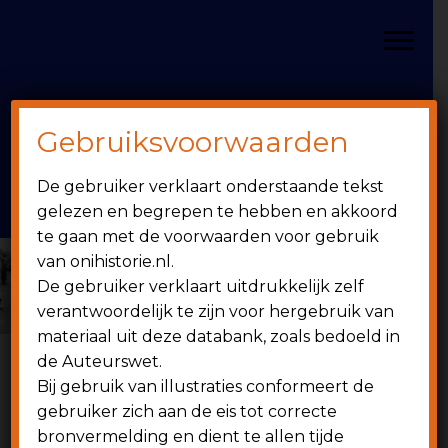
Door
Spring
OniHistorie
naar
naar
Toggle
de
de
hoofd
eerste
inhoud
sidebar
Gebruiksvoorwaarden
Header
onihistorie.nl
De gebruiker verklaart onderstaande tekst
Rechts
1949 - heden
gelezen en begrepen te hebben en akkoord
te gaan met de voorwaarden voor gebruik
van onihistorie.nl.
De gebruiker verklaart uitdrukkelijk zelf
verantwoordelijk te zijn voor hergebruik van
materiaal uit deze databank, zoals bedoeld in
de Auteurswet.
Bij gebruik van illustraties conformeert de
6 juni 1961
gebruiker zich aan de eis tot correcte
bronvermelding en dient te allen tijde
Competitie overzichten