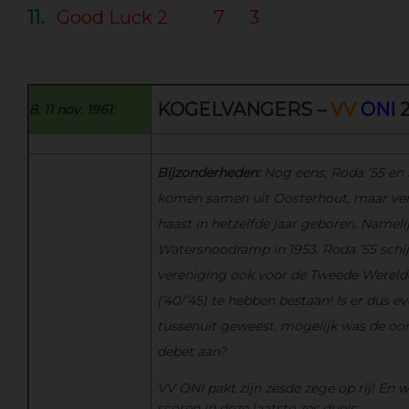
11.
Good Luck 2
7
3
KOGELVANGERS –
VV
ONI
2
8. 11 nov. 1961:
Bijzonderheden:
Nog eens,
Roda ’55 en
komen samen uit Oosterhout, maar verd
haast in hetzelfde jaar geboren. Nameli
Watersnoodramp in 1953. Roda ’55 schij
vereniging ook voor de Tweede Wereld
(’40/’45) te hebben bestaan! Is er dus e
tussenuit geweest, mogelijk was de oo
debet aan?
VV ONI pakt zijn zesde zege op rij! En w
scoren in deze laatste zes duels.