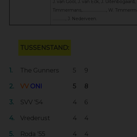
J. van Gool, J. van Eck, J. Uitenbogaard, 
Timmermans,…………………….., W. Timmerman
………….., J. Nederveen.
TUSSENSTAND:
1.
The Gunners
5
9
2.
VV
ONI
5
8
3.
SVV ’54
4
6
4.
Vrederust
4
4
5.
Roda ’55
4
4