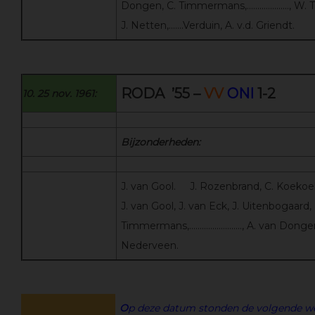
Dongen, C. Timmermans,……………….., W.
J. Netten,…….Verduin, A. v.d. Griendt.
RODA ’55 –
VV
ONI
1-2
10. 25 nov. 1961:
Bijzonderheden:
J. van Gool. J. Rozenbrand, C. Koekoek,
J. van Gool, J. van Eck, J. Uitenbogaard, 
Timmermans,……………………., A. van Dongen
Nederveen.
O
p deze datum stonden de volgende we