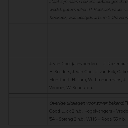
staat zijn naam telkens dubbel geschre
wedstrijdformulier. P. Koekoek vader va
Koekoek, was destijds arts in ’s Graven
J. van Gool (aanvoerder). J. Rozenbran
H. Snijders, J. van Gool, J. van Eck, C.
Montfoort, H. Faro, W. Timmermans, J.
Verduin, W. Schouten.
Overige uitslagen voor zover bekend:
T
Good Luck 2 n.b., Kogelvangers – Vreder
’54 – Sprang 2 n.b., WHS – Roda ’55 n.b.