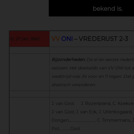
bekend is.
VV
ONI
– VREDERUST 2-3
12. 27 jan. 1962:
Bijzonderheden:
De al-ler-eerste nederl
seizoen. Het doelsaldo van VV ONI tot 
wedstrijd was 34 voor en 11 tegen. Dat 
drastisch veranderen.
J. van Gool. J. Rozenbrand, C. Koekoek,
J. van Gool, J. van Eck, J. Uitenbogaard, 
Dongen,………………………., C. Timmermans, J.
Pot, ……….Gool.