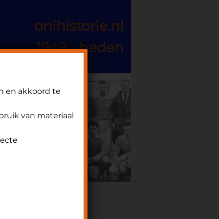
onihistorie.nl
1949 - heden
n en akkoord te
ebruik van materiaal
recte