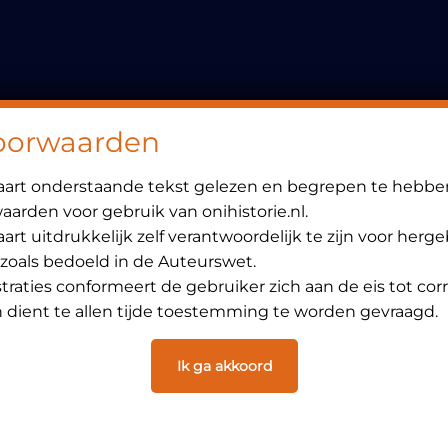
Header
Rechts
oorwaarden
laart onderstaande tekst gelezen en begrepen te hebbe
arden voor gebruik van onihistorie.nl.
art uitdrukkelijk zelf verantwoordelijk te zijn voor herg
 zoals bedoeld in de Auteurswet.
ustraties conformeert de gebruiker zich aan de eis tot cor
dient te allen tijde toestemming te worden gevraagd.
Ik ga akkoord
6 juni 1977