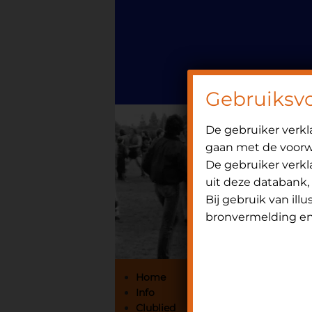
Door
Spring
OniHistorie
naar
naar
de
de
hoofd
eerste
inhoud
sidebar
Gebruiksv
De gebruiker verk
gaan met de voorwa
De gebruiker verkla
uit deze databank,
Bij gebruik van ill
bronvermelding en 
Primaire
Home
Info
Sidebar
Clublied