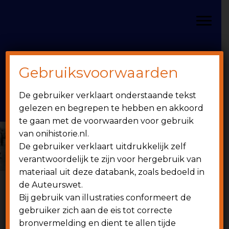
Door
Spring
OniHistorie
naar
naar
Toggle
de
de
hoofd
eerste
inhoud
sidebar
Gebruiksvoorwaarden
Header
onihistorie.nl
De gebruiker verklaart onderstaande tekst
Rechts
1949 - heden
gelezen en begrepen te hebben en akkoord
te gaan met de voorwaarden voor gebruik
van onihistorie.nl.
De gebruiker verklaart uitdrukkelijk zelf
verantwoordelijk te zijn voor hergebruik van
materiaal uit deze databank, zoals bedoeld in
de Auteurswet.
Bij gebruik van illustraties conformeert de
6 juni 1994
gebruiker zich aan de eis tot correcte
bronvermelding en dient te allen tijde