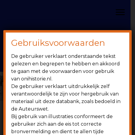
Door
Spring
OniHistorie
naar
naar
Toggle
de
de
hoofd
eerste
inhoud
sidebar
Gebruiksvoorwaarden
Header
onihistorie.nl
De gebruiker verklaart onderstaande tekst
Rechts
1949 - heden
gelezen en begrepen te hebben en akkoord
te gaan met de voorwaarden voor gebruik
van onihistorie.nl.
De gebruiker verklaart uitdrukkelijk zelf
verantwoordelijk te zijn voor hergebruik van
materiaal uit deze databank, zoals bedoeld in
de Auteurswet.
Bij gebruik van illustraties conformeert de
6 juni 1999
gebruiker zich aan de eis tot correcte
bronvermelding en dient te allen tijde