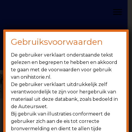
Door
Spring
OniHistorie
naar
naar
Toggle
de
de
hoofd
eerste
inhoud
sidebar
Gebruiksvoorwaarden
Header
onihistorie.nl
De gebruiker verklaart onderstaande tekst
Rechts
1949 - heden
gelezen en begrepen te hebben en akkoord
te gaan met de voorwaarden voor gebruik
van onihistorie.nl.
De gebruiker verklaart uitdrukkelijk zelf
verantwoordelijk te zijn voor hergebruik van
materiaal uit deze databank, zoals bedoeld in
de Auteurswet.
Bij gebruik van illustraties conformeert de
6 juni 2002
gebruiker zich aan de eis tot correcte
bronvermelding en dient te allen tijde