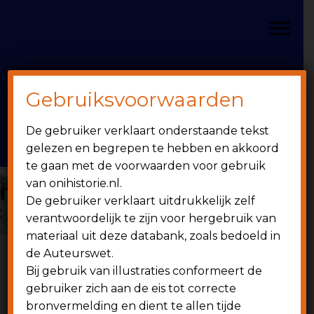
Door
Spring
OniHistorie
naar
naar
Toggle
de
de
hoofd
eerste
inhoud
sidebar
Gebruiksvoorwaarden
Header
onihistorie.nl
De gebruiker verklaart onderstaande tekst
Rechts
1949 - heden
gelezen en begrepen te hebben en akkoord
te gaan met de voorwaarden voor gebruik
van onihistorie.nl.
De gebruiker verklaart uitdrukkelijk zelf
verantwoordelijk te zijn voor hergebruik van
materiaal uit deze databank, zoals bedoeld in
de Auteurswet.
Bij gebruik van illustraties conformeert de
6 juni 2012
gebruiker zich aan de eis tot correcte
bronvermelding en dient te allen tijde