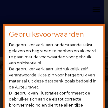
Door
Spring
OniHistorie
naar
naar
Toggle
de
de
hoofd
eerste
inhoud
sidebar
Gebruiksvoorwaarden
Header
onihistorie.nl
De gebruiker verklaart onderstaande tekst
Rechts
1949 - heden
gelezen en begrepen te hebben en akkoord
te gaan met de voorwaarden voor gebruik
van onihistorie.nl.
De gebruiker verklaart uitdrukkelijk zelf
verantwoordelijk te zijn voor hergebruik van
materiaal uit deze databank, zoals bedoeld in
de Auteurswet.
Bij gebruik van illustraties conformeert de
6 juni 2014
gebruiker zich aan de eis tot correcte
bronvermelding en dient te allen tijde