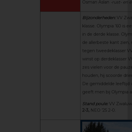
Osman Aslan
-rust- en 
Bijzonderheden:
VV Zwa
klasse. Olympia ’60 is e
in de derde klasse. Olym
de allerbeste kant zien,
tegen tweedeklasser V
winst op derdeklasser VV
zes vielen voor de pau
houden, hij scoorde driem
De gemiddelde leeftijd v
geeft men bij Olympia a
Stand poule:
VV Zwaluwe 
2-3,
NEO ’25 2-0.