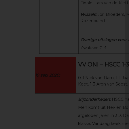
Fioole, Lars van de Klet
Wissels:
Jori Broeders, 
Rozenbrand.
Overige uitslagen voor
Zwaluwe 0-3.
VV ONI – HSCC 1-3
19 sep. 2020:
0-1 Nick van Dam, 1-1 Ja
Koet, 1-3 Aron van Soest.
Bijzonderheden:
HSCC had
Men komt uit Hei- en Bo
afgelopen jaren in 3D. Daa
klasse. Vandaag keek men