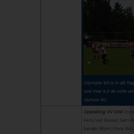
Olympia ’60 is in dit fr
ook met 4-2 de volle 
Olympia ’60)
Opstelling VV ONI:
Joos
Ferry van Kessel, Sam d
Sander Blom, Floris Wou