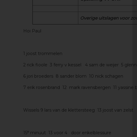
Overige uitslagen voor zo
Hoi Paul
1 joost trommelen
2 rick fioole 3 ferry v kessel 4 sam de weijer 5 glen
6 jori broeders 8 sander blom 10 nick schagen
7 erik rosenbrand 12 mark ravensbergen 11 yassine 
Wissels 9 lars van de klettersteeg 13 joost van zelst 
e
15
minuut 13 voor 4 door enkelblessure