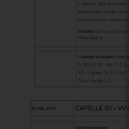
v. Kessel, Jory Broeders,
Niels Fioole, Sander Blom
Ravensbergen, Yassine B
Wissels:
Glenn v.d. Bos, N
Rosenbrand.
Overige uitslagen voor z
0, NOAD ’32 – BLC 1-3, E
’63 – Capelle SV 3-1, BZC 
TSVV Merlijn 3-3.
CAPELLE SV – VV 
26 sep. 2020:
Bijzonderheden: