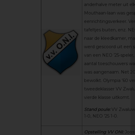
anderhalve meter uit el
Mouthaan-laan was gespl
eenrichtingsverkeer. Ver
tafeltjes buiten, enz. NE
naar de kleedkamer, maa
werd gescoord uit een s
van een NEO ’25-speler,
aantal toeschouwers wa
was aangenaam. Net 20 
bewolkt. Olympia ’60 ver
tweedeklasser VV Zwaluw
vierde klasse uitkomt.
Stand poule:
VV Zwaluwe
1-0, NEO ’25 1-0.
Opstelling VV ONI:
Joos