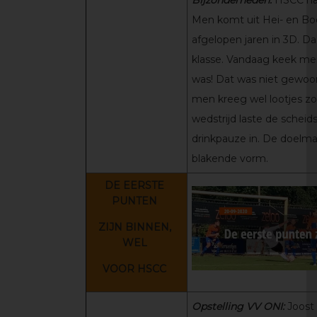
Bijzonderheden:
HSCC had
Men komt uit Hei- en Bo
afgelopen jaren in 3D. Daa
klasse. Vandaag keek men
was! Dat was niet gewoonl
men kreeg wel lootjes zo
wedstrijd laste de schei
drinkpauze in. De doelm
blakende vorm.
DE EERSTE
PUNTEN
ZIJN BINNEN,
WEL
VOOR HSCC
Opstelling VV ONI:
Joost