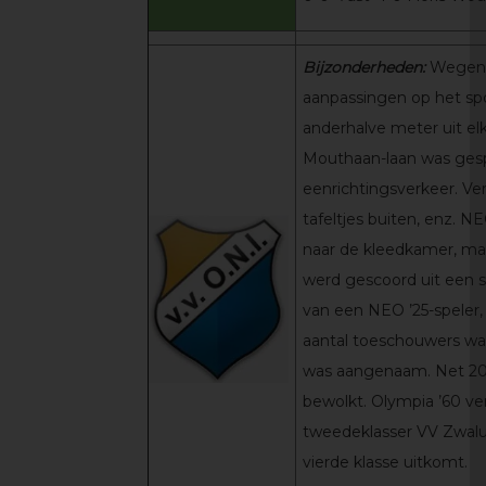
Bijzonderheden:
Wegens
aanpassingen op het s
anderhalve meter uit el
Mouthaan-laan was gespl
eenrichtingsverkeer. Ver
tafeltjes buiten, enz. NE
naar de kleedkamer, maa
werd gescoord uit een s
van een NEO ’25-speler,
aantal toeschouwers wa
was aangenaam. Net 20 
bewolkt. Olympia ’60 ver
tweedeklasser VV Zwaluw
vierde klasse uitkomt.