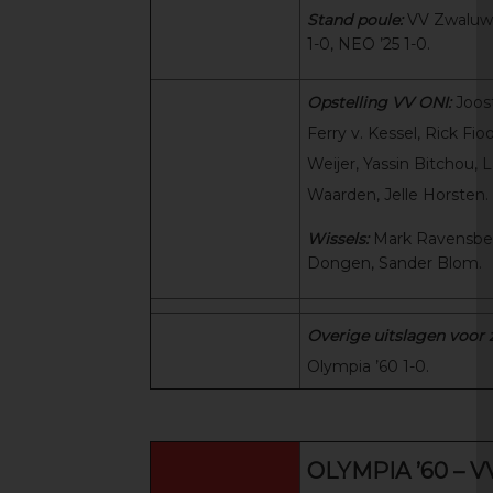
Stand poule:
VV Zwaluwe
1-0, NEO ’25 1-0.
Opstelling VV ONI:
Joos
Ferry v. Kessel, Rick Fi
Weijer, Yassin Bitchou, L
Waarden, Jelle Horsten.
Wissels:
Mark Ravensber
Dongen, Sander Blom.
Overige uitslagen voor
Olympia ’60 1-0.
OLYMPIA ’60 – V