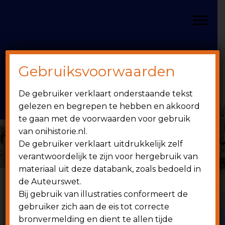
Door
Spring
OniHistorie
naar
naar
Toggle
de
de
hoofd
eerste
inhoud
sidebar
Gebruiksvoorwaarden
Header
onihistorie.nl
De gebruiker verklaart onderstaande tekst
Rechts
1949 - heden
gelezen en begrepen te hebben en akkoord
te gaan met de voorwaarden voor gebruik
van onihistorie.nl.
De gebruiker verklaart uitdrukkelijk zelf
verantwoordelijk te zijn voor hergebruik van
materiaal uit deze databank, zoals bedoeld in
de Auteurswet.
Bij gebruik van illustraties conformeert de
6 juni 2020
gebruiker zich aan de eis tot correcte
bronvermelding en dient te allen tijde
ONI 1: 2019-2020