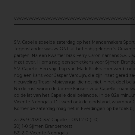
vvvvvvvvvvvvvvvvvvvvvvvvvvvvvvvvvvvvvvvvvvvvvvvvvv
S.V. Capelle speelde zaterdag op het Mandemakers Sportp
Tegenstander was vv ONI uit het nabijgelegen ‘s-Graven
partijen. Na een kwartier brak Ferry Caron namens S.V. Ca
inzet over. Hierna nog een schietkans voor Sijmen Brande
S.V. Capelle. Een vrije trap van Mark Klinkhamer werd moo
nog een kans voor Jasper Verduijn, die zijn inzet gered 
nieuweling Tresor Mbiavanga, die net niet in het doel bel
Na de rust waren de betere kansen voor Capelle, maar 
op de lat van het Capelle doel belandde. In de 82e minuut
Vicente Ndongala. Dit werd ook de eindstand, waardoor C
Komende zaterdag mag het in Everdingen op bezoek bij 
za 26-9-2020: S.V. Capelle – ONI 2-0 (1-0)
30) 1-0 Sijmen Branderhorst
82) 2-0 Vicente Ndongala