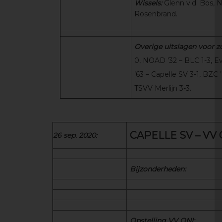
Wissels:
Glenn v.d. Bos, N
Rosenbrand.
Overige uitslagen voor z
0, NOAD ’32 – BLC 1-3, E
’63 – Capelle SV 3-1, BZC 
TSVV Merlijn 3-3.
CAPELLE SV – VV 
26 sep. 2020:
Bijzonderheden:
Opstelling VV ONI: