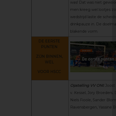
was! Dat was niet gewoonl
men kreeg wel lootjes zo
wedstrijd laste de schei
drinkpauze in. De doelm
blakende vorm.
DE EERSTE
PUNTEN
ZIJN BINNEN,
WEL
VOOR HSCC
Opstelling VV ONI:
Joost
v. Kessel, Jory Broeders,
Niels Fioole, Sander Blom
Ravensbergen, Yassine B