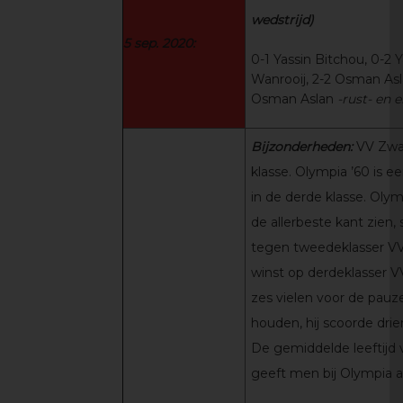
wedstrijd)
5 sep. 2020:
0-1 Yassin Bitchou, 0-2 Y
Wanrooij, 2-2 Osman Asl
Osman Aslan
-rust- en 
Bijzonderheden:
VV Zwa
klasse. Olympia ’60 is e
in de derde klasse. Olym
de allerbeste kant zien,
tegen tweedeklasser V
winst op derdeklasser VV
zes vielen voor de pau
houden, hij scoorde driem
De gemiddelde leeftijd v
geeft men bij Olympia a