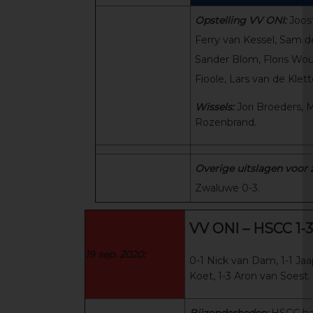
Opstelling VV ONI:
Joos
Ferry van Kessel, Sam d
Sander Blom, Floris Wou
Fioole, Lars van de Klet
Wissels:
Jori Broeders, 
Rozenbrand.
Overige uitslagen voor
Zwaluwe 0-3.
VV ONI – HSCC 1-3
19 sep. 2020:
0-1 Nick van Dam, 1-1 Ja
Koet, 1-3 Aron van Soest.