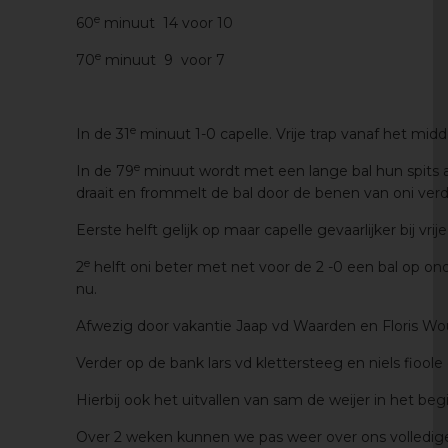
e
60
minuut 14 voor 10
e
70
minuut 9 voor 7
e
In de 31
minuut 1-0 capelle. Vrije trap vanaf het midd
e
In de 79
minuut wordt met een lange bal hun spits a
draait en frommelt de bal door de benen van oni verde
Eerste helft gelijk op maar capelle gevaarlijker bij vri
e
2
helft oni beter met net voor de 2 -0 een bal op on
nu.
Afwezig door vakantie Jaap vd Waarden en Floris Wout
Verder op de bank lars vd klettersteeg en niels fioole
Hierbij ook het uitvallen van sam de weijer in het be
Over 2 weken kunnen we pas weer over ons volledige 