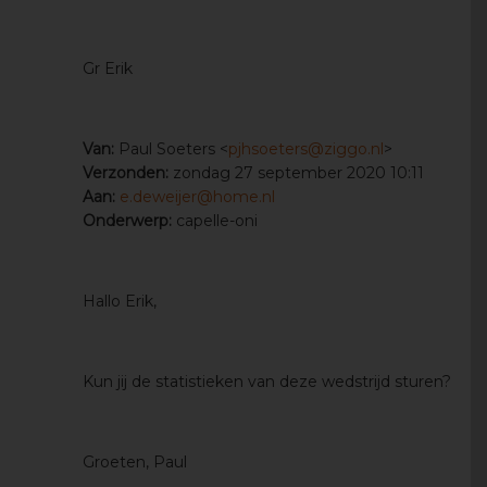
Gr Erik
Van:
Paul Soeters <
pjhsoeters@ziggo.nl
>
Verzonden:
zondag 27 september 2020 10:11
Aan:
e.deweijer@home.nl
Onderwerp:
capelle-oni
Hallo Erik,
Kun jij de statistieken van deze wedstrijd sturen?
Groeten, Paul