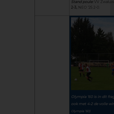
Stand poule:
VV Zwaluwe 
2-3,
NEO ’25 2-0.
Olympia ’60 is in dit fr
ook met 4-2 de volle 
Olympia ’60)