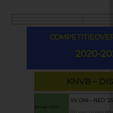
COMPETITIEOVE
2020-20
KNVB – DI
VV ONI – NEO ’25
29 aug. 2020:
0-0
-rust-
1-0 Floris Wo