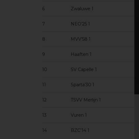
6
Zwaluwe 1
7
NEO’25 1
8
MVV’58 1
9
Haaften 1
10
SV Capelle 1
11
Sparta’30 1
12
TSVV Merlijn 1
13
Vuren 1
14
BZC’14 1