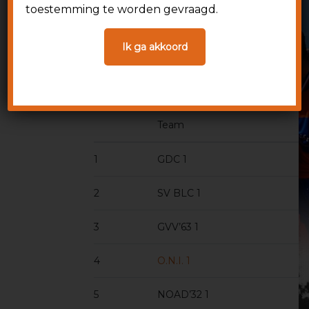
Achterste rij v.l.n.r.: Frank Kusters (trainer), Erik
toestemming te worden gevraagd.
Fioole, Lars van de Kletersteeg, Jaap van de Waa
Ik ga akkoord
Voorste rij v.l.n.r.: Dennis Siemons, Daan van Be
Floris Wouters, Yeswendum Gire, Wil Timmermans
Ontbrekend op de foto zijn: Jelle Horsten, Tim 
Team
1
GDC 1
2
SV BLC 1
3
GVV’63 1
4
O.N.I. 1
5
NOAD’32 1