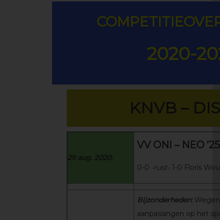
COMPETITIEOVE
2020-20
KNVB – DI
VV ONI – NEO ’25
29 aug. 2020:
0-0
-rust-
1-0 Floris Wo
Bijzonderheden:
Wegens
aanpassingen op het s