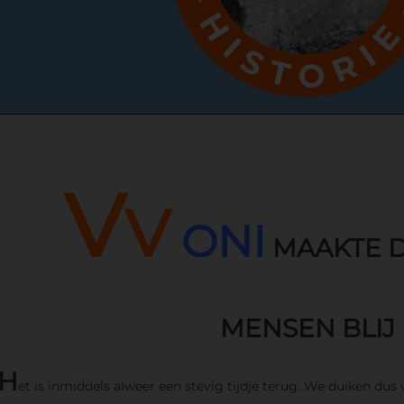
V
V
ONI
MAAKTE D
MENSEN BLIJ
H
et is inmiddels alweer een stevig tijdje terug. We duiken dus 