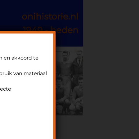
onihistorie.nl
1949 - heden
n en akkoord te
ebruik van materiaal
recte