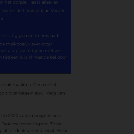
n het dorpje. Haast alles- en
 waren de heren aldaar. Verder
en
en statig gemeentehuis had.
de melkboer, visverkoper,
eestal op vaste tijden met een
 tijd een luid klinkende bel door
en druk maakten. Geen enkel
nooit over hagelnieuw. Niets van
is anno 2020 voor menigeen een
. Ook veel meer import. Zoals
, al tandenknarsend roept. Waar