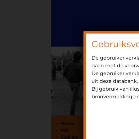
Door
Spring
OniHistorie
naar
naar
de
de
hoofd
eerste
inhoud
sidebar
Gebruiksv
De gebruiker verk
gaan met de voorwa
De gebruiker verkla
uit deze databank,
Bij gebruik van ill
bronvermelding en 
Primaire
Home
Info
Sidebar
Clublied