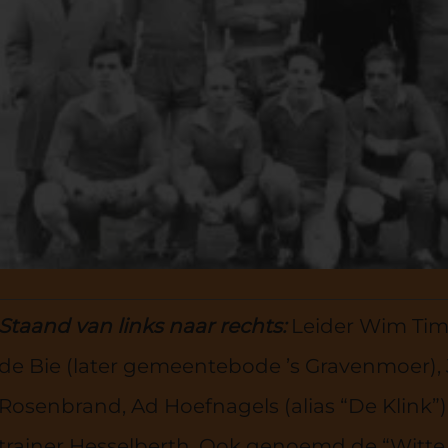
Staand van links naar rechts:
Leider Wim Tim
de Bie (later gemeentebode ’s Gravenmoer), 
Rosenbrand, Ad Hoefnagels (alias “De Klink”)
trainer Hesselberth. Ook genoemd de “Witte