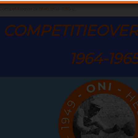
Competitieoverzichten 1964-1965-c
COMPETITIE
OVER
1964-196