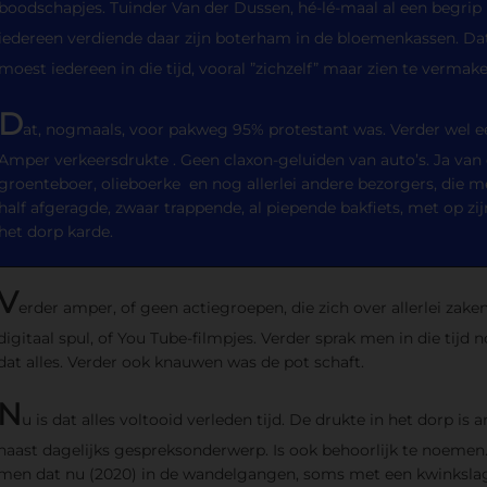
boodschapjes. Tuinder Van der Dussen, hé-lé-maal al een begrip i
iedereen verdiende daar zijn boterham in de bloemenkassen. Dat
moest iedereen in die tijd, vooral ”zichzelf” maar zien te vermak
D
at, nogmaals, voor pakweg 95% protestant was. Verder wel e
Amper verkeersdrukte . Geen claxon-geluiden van auto’s. Ja van 
groenteboer, olieboerke en nog allerlei andere bezorgers, die m
half afgeragde, zwaar trappende, al piepende bakfiets, met op zijn
het dorp karde.
V
erder amper, of geen actiegroepen, die zich over allerlei zak
digitaal spul, of You Tube-filmpjes. Verder sprak men in die tijd 
dat alles. Verder ook knauwen was de pot schaft.
N
u is dat alles voltooid verleden tijd. De drukte in het dorp 
haast dagelijks gespreksonderwerp. Is ook behoorlijk te noemen
men dat nu (2020) in de wandelgangen, soms met een kwinkslag