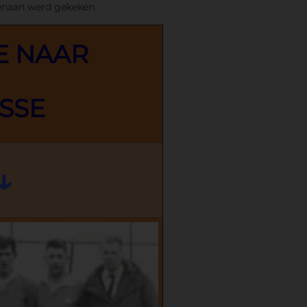
genaan werd gekeken.
E NAAR
ASSE
↓