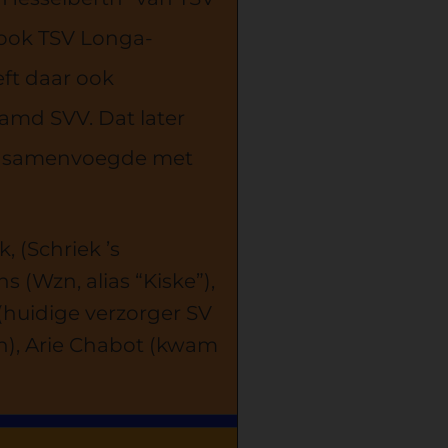
 ook TSV Longa-
eft daar ook
aamd SVV. Dat later
001 samenvoegde met
, (Schriek ’s
(Wzn, alias “Kiske”),
huidige verzorger SV
en), Arie Chabot (kwam