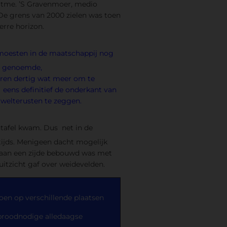
ritme. ’S Gravenmoer, medio
 De grens van 2000 zielen was toen
erre horizon.
 moesten in de maatschappij nog
og genoemde,
ren dertig wat meer om te
eens definitief de onderkant van
d welterusten te zeggen.
entafel kwam. Dus net in de
tijds. Menigeen dacht mogelijk
s aan een zijde bebouwd was met
uitzicht gaf over weidevelden.
toen op verschillende plaatsen
 broodnodige alledaagse