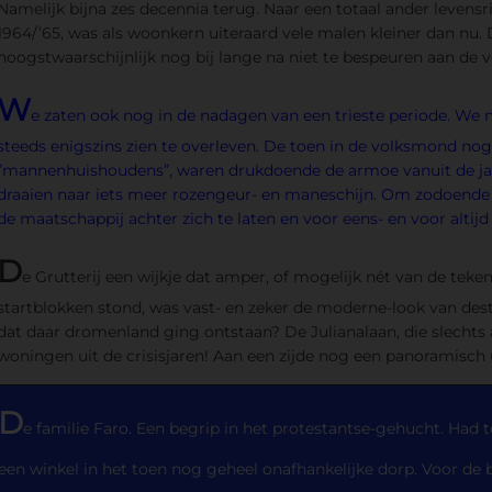
Namelijk bijna zes decennia terug. Naar een totaal ander levens
1964/’65, was als woonkern uiteraard vele malen kleiner dan nu.
hoogstwaarschijnlijk nog bij lange na niet te bespeuren aan de v
W
e zaten ook nog in de nadagen van een trieste periode. We
steeds enigszins zien te overleven. De toen in de volksmond n
”mannenhuishoudens”, waren drukdoende de armoe vanuit de ja
draaien naar iets meer rozengeur- en maneschijn. Om zodoende 
de maatschappij achter zich te laten en voor eens- en voor altij
D
e Grutterij een wijkje dat amper, of mogelijk nét van de tek
startblokken stond, was vast- en zeker de moderne-look van des
dat daar dromenland ging ontstaan? De Julianalaan, die slecht
woningen uit de crisisjaren! Aan een zijde nog een panoramisch 
D
e familie Faro. Een begrip in het protestantse-gehucht. Had 
een winkel in het toen nog geheel onafhankelijke dorp. Voor de