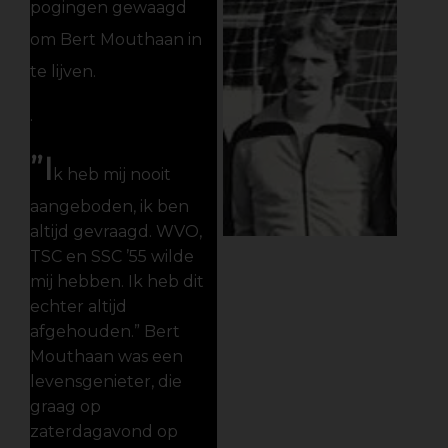
pogingen gewaagd
om Bert Mouthaan in
te lijven.
.
”I
k heb mij nooit
aangeboden, ik ben
altijd gevraagd. WVO,
TSC en SSC ’55 wilde
mij hebben. Ik heb dit
echter altijd
afgehouden.” Bert
Mouthaan was een
levensgenieter, die
graag op
zaterdagavond op