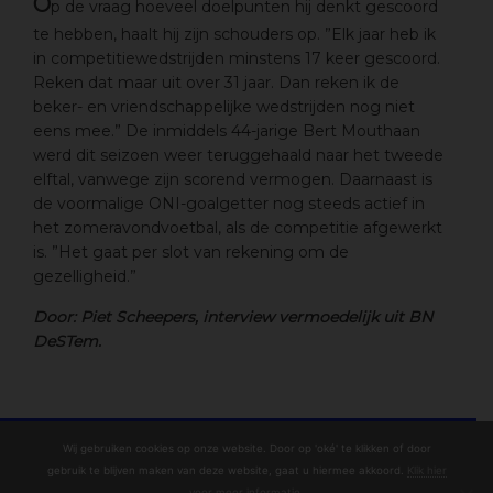
O
p de vraag hoeveel doelpunten hij denkt gescoord
te hebben, haalt hij zijn schouders op. ”Elk jaar heb ik
in competitiewedstrijden minstens 17 keer gescoord.
Reken dat maar uit over 31 jaar. Dan reken ik de
beker- en vriendschappelijke wedstrijden nog niet
eens mee.” De inmiddels 44-jarige Bert Mouthaan
werd dit seizoen weer teruggehaald naar het tweede
elftal, vanwege zijn scorend vermogen. Daarnaast is
de voormalige ONI-goalgetter nog steeds actief in
het zomeravondvoetbal, als de competitie afgewerkt
is. ”Het gaat per slot van rekening om de
gezelligheid.”
Door: Piet Scheepers, interview vermoedelijk uit BN
DeSTem.
Wij gebruiken cookies op onze website. Door op 'oké' te klikken of door
gebruik te blijven maken van deze website, gaat u hiermee akkoord.
Klik hier
voor meer informatie
.