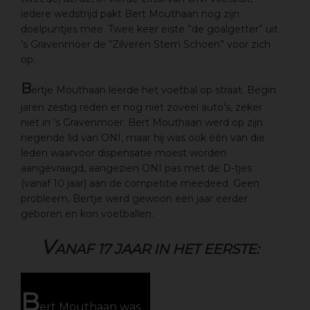
iedere wedstrijd pakt Bert Mouthaan nog zijn
doelpuntjes mee. Twee keer eiste ”de goalgetter” uit
’s Gravenmoer de “Zilveren Stem Schoen” voor zich
op.
B
ertje Mouthaan leerde het voetbal op straat. Begin
jaren zestig reden er nog niet zoveel auto’s, zeker
niet in ’s Gravenmoer. Bert Mouthaan werd op zijn
negende lid van ONI, maar hij was ook één van die
leden waarvoor dispensatie moest worden
aangevraagd, aangezien ONI pas met de D-tjes
(vanaf 10 jaar) aan de competitie meedeed. Geen
probleem, Bertje werd gewoon een jaar eerder
geboren en kon voetballen.
V
ANAF 17 JAAR IN HET EERSTE:
B
ert Mouthaan was