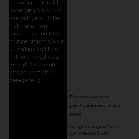
stap ging. Het sociale
leven ging boven het
voetbal. ”Je kunt het
niet maken om
zaterdagavond flink
te gaan stappen, als je
’s zondags topfit op
het veld moest staan.
En in de ONI-kantine
was en is het altijd
beregezellig.”
Foto genomen en
geschonken door Frans
Vonk,
vroeger fotograaf voor
o.a. Weekblad van