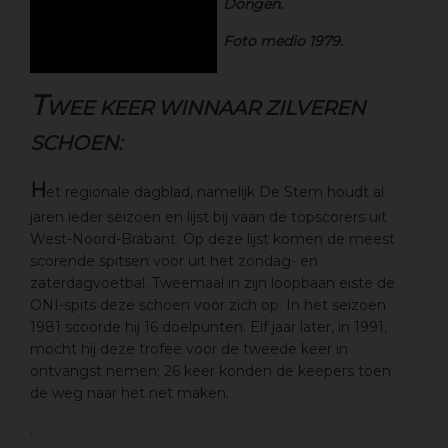
Dongen.
Foto medio 1979.
T
WEE KEER WINNAAR ZILVEREN
SCHOEN:
H
et regionale dagblad, namelijk De Stem houdt al
jaren ieder seizoen en lijst bij vaan de topscorers uit
West-Noord-Brabant. Op deze lijst komen de meest
scorende spitsen voor uit het zondag- en
zaterdagvoetbal. Tweemaal in zijn loopbaan eiste de
ONI-spits deze schoen voor zich op. In het seizoen
1981 scoorde hij 16 doelpunten. Elf jaar later, in 1991,
mocht hij deze trofee voor de tweede keer in
ontvangst nemen; 26 keer konden de keepers toen
de weg naar het net maken.
.