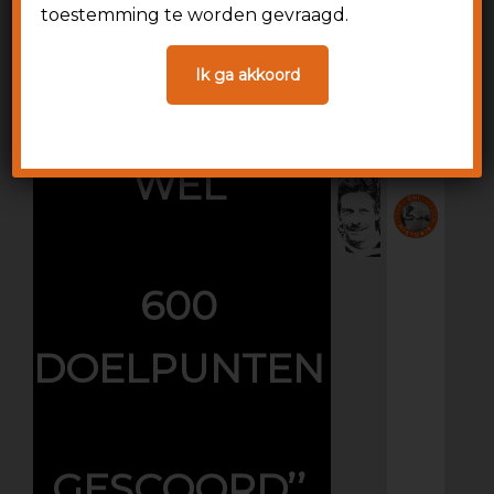
500,
toestemming te worden gevraagd.
Ik ga akkoord
MISSCHIEN
WEL
600
DOELPUNTEN
GESCOORD’’