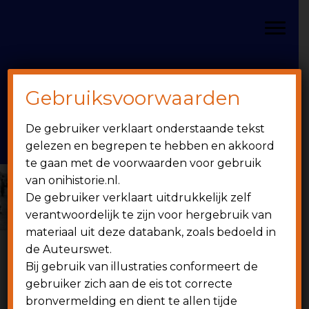
Door
Spring
OniHistorie
naar
naar
Toggle
de
de
hoofd
eerste
inhoud
sidebar
Gebruiksvoorwaarden
Header
onihistorie.nl
De gebruiker verklaart onderstaande tekst
Rechts
1949 - heden
gelezen en begrepen te hebben en akkoord
te gaan met de voorwaarden voor gebruik
van onihistorie.nl.
De gebruiker verklaart uitdrukkelijk zelf
verantwoordelijk te zijn voor hergebruik van
materiaal uit deze databank, zoals bedoeld in
de Auteurswet.
”MEER DAN
Bij gebruik van illustraties conformeert de
gebruiker zich aan de eis tot correcte
bronvermelding en dient te allen tijde