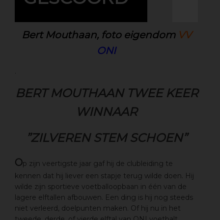
Bert Mouthaan, foto eigendom
VV
ONI
.
BERT MOUTHAAN TWEE KEER
WINNAAR
”ZILVEREN STEM SCHOEN”
O
p zijn veertigste jaar gaf hij de clubleiding te
kennen dat hij liever een stapje terug wilde doen. Hij
wilde zijn sportieve voetballoopbaan in één van de
lagere elftallen afbouwen. Een ding is hij nog steeds
niet verleerd, doelpunten maken. Of hij nu in het
tweede, derde, of vierde elftal van ONI voetbalt,