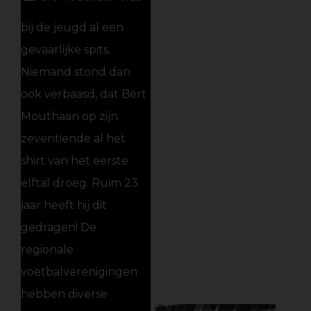
bij de jeugd al een
gevaarlijke spits.
Niemand stond dan
ook verbaasd, dat Bert
Mouthaan op zijn
zeventiende al het
shirt van het eerste
elftal droeg. Ruim 23
jaar heeft hij dit
gedragen! De
regionale
voetbalverenigingen
hebben diverse