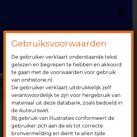
Door
Spring
OniHistorie
naar
naar
Toggle
de
de
hoofd
eerste
inhoud
sidebar
Gebruiksvoorwaarden
Header
onihistorie.nl
De gebruiker verklaart onderstaande tekst
Rechts
1949 - heden
gelezen en begrepen te hebben en akkoord
te gaan met de voorwaarden voor gebruik
van onihistorie.nl.
De gebruiker verklaart uitdrukkelijk zelf
verantwoordelijk te zijn voor hergebruik van
materiaal uit deze databank, zoals bedoeld in
de Auteurswet.
Bij gebruik van illustraties conformeert de
gebruiker zich aan de eis tot correcte
bronvermelding en dient te allen tijde