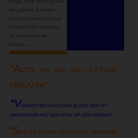
jonge, als je daar nog aan
terugdenkt, je veters
moest je zesmaal om je
schoen heen doorhalen,
zo lang waren die
knapen……………………………………
“A
UTO,….HA,.. HA,… HA,….. FIETSEN
GEBLAZEN!”
“V
OORZITTER SCHOUTEN SLOEG EEN PTT-
AANHANGER MET EEN STOK OP ZIJN HARSEN”
“S
PELEN TEGEN HNC, IN EEN ZWEMBAD,