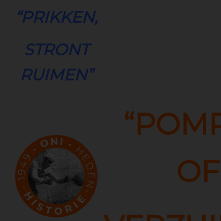
“PRIKKEN,
STRONT
RUIMEN”
“POM
OF