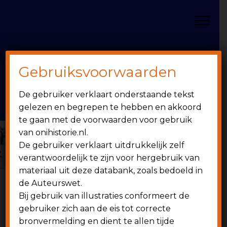
Door
Spring
OniHistorie
naar
naar
Toggle
de
de
hoofd
eerste
inhoud
sidebar
Gebruiksvoorwaarden
Header
onihistorie.nl
De gebruiker verklaart onderstaande tekst
Rechts
1949 - heden
gelezen en begrepen te hebben en akkoord
te gaan met de voorwaarden voor gebruik
van onihistorie.nl.
De gebruiker verklaart uitdrukkelijk zelf
verantwoordelijk te zijn voor hergebruik van
materiaal uit deze databank, zoals bedoeld in
de Auteurswet.
Bij gebruik van illustraties conformeert de
O
gebruiker zich aan de eis tot correcte
UD EERSTE-ELFTALSPELER TOON
bronvermelding en dient te allen tijde
VAN DONGEN