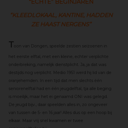
“ECHTE” BEGINJAREN
“KLEEDLOKAAL, KANTINE, HADDEN
ZE HAAST NERGENS”
T
oon van Dongen, speelde zestien seizoenen in
het eerste elftal, met een kleine, echter verplichte
onderbreking, namelijk dienstplicht. Ja, ja dat was
destijds nog verplicht. Medio 1951 werd hij lid van de
oranjehemden. In een tijd dat men slechts één
seniorenelftal had en één jeugdelftal, tja alle beging
is moeilijk, maar het ei genaamd ONI was gelegd.
De jeugd bijv., daar speelden alles in, zo ongeveer
van tussen de 5- en 16 jaar! Alles dus op een hoop bij
elkaar. Maar vrij snel kwamen er twee