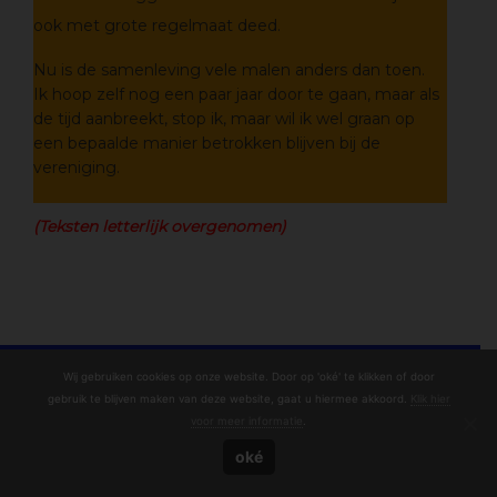
ook met grote regelmaat deed.
Nu is de samenleving vele malen anders dan toen.
Ik hoop zelf nog een paar jaar door te gaan, maar als
de tijd aanbreekt, stop ik, maar wil ik wel graan op
een bepaalde manier betrokken blijven bij de
vereniging.
(Teksten letterlijk overgenomen)
Wij gebruiken cookies op onze website. Door op 'oké' te klikken of door
gebruik te blijven maken van deze website, gaat u hiermee akkoord.
Klik hier
voor meer informatie
.
© Copyright 2020 - 2026
OniHistorie
· All rights reserved
oké