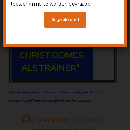
toestemming te worden gevraagd.
“DE POOL
Ik ga akkoord
WILYSZEK KWAM
NA
CHRIST OOMES
ALS TRAINER”
Wij zijn bezig met een foto van oud eerste-elftalspeler Toon van
Dongen. Hopelijk kunnen we deze binnenkort plaatsen.
O
VER VOETBALLEN IN DE