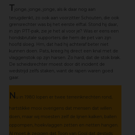
T
jonge, jonge, jonge, als ik daar nog aan
terugdenkt, zo ook aan voorzitter Schouten, die ook
grensrechter was bij het eerste elftal. Stond hij daar,
in zijn PTT-pak, zie je het al voor je? Was er eens een
hondsbrutale supporters die hem de pet van zijn
hoofd sloeg. Hm, dat had hij achteraf beter niet
kunnen doen. Pats, kreeg hij direct een knal met de
vlaggenstok op zijn harsen. Zo hard, dat de stok brak.
De scheidsrechter moest door dit incident de
wedstrijd zelfs staken, want de rapen waren goed
gaar.
N
u in 1980 lopen er twee terreinknechten rond,
hartstikke mooi overigens dat mensen dat willen
doen, maar wij moesten zelf de lijnen kalken, ballen
oppompen, hoekvlaggen zetten en netten hangen.
Al moet ik zeggen dat Toon van Gool dat destijds