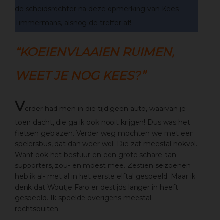
de scheidsrechter na deze opmerking van Kees
Timmermans, alsnog de treffer af!
“KOEIENVLAAIEN RUIMEN,
WEET JE NOG KEES?”
V
erder had men in die tijd geen auto, waarvan je
toen dacht, die ga ik ook nooit krijgen! Dus was het
fietsen geblazen. Verder weg mochten we met een
spelersbus, dat dan weer wel. Die zat meestal nokvol.
Want ook het bestuur en een grote schare aan
supporters, zou- en moest mee. Zestien seizoenen
heb ik al- met al in het eerste elftal gespeeld. Maar ik
denk dat Woutje Faro er destijds langer in heeft
gespeeld. Ik speelde overigens meestal
rechtsbuiten.