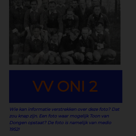
VV ONI 2
Wie kan informatie verstrekken over deze foto? Dat
zou knap zijn. Een foto waar mogelijk Toon van
Dongen opstaat? De foto is namelijk van medio
1952!