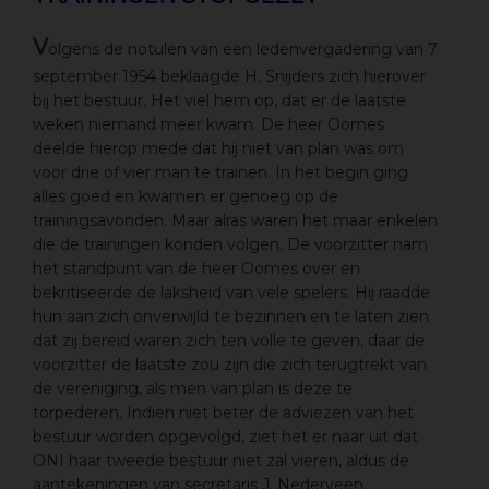
V
olgens de notulen van een ledenvergadering van 7
september 1954 beklaagde H. Snijders zich hierover
bij het bestuur. Het viel hem op, dat er de laatste
weken niemand meer kwam. De heer Oomes
deelde hierop mede dat hij niet van plan was om
voor drie of vier man te trainen. In het begin ging
alles goed en kwamen er genoeg op de
trainingsavonden. Maar alras waren het maar enkelen
die de trainingen konden volgen. De voorzitter nam
het standpunt van de heer Oomes over en
bekritiseerde de laksheid van vele spelers. Hij raadde
hun aan zich onverwijld te bezinnen en te laten zien
dat zij bereid waren zich ten volle te geven, daar de
voorzitter de laatste zou zijn die zich terugtrekt van
de vereniging, als men van plan is deze te
torpederen. Indien niet beter de adviezen van het
bestuur worden opgevolgd, ziet het er naar uit dat
ONI haar tweede bestuur niet zal vieren, aldus de
aantekeningen van secretaris J. Nederveen.