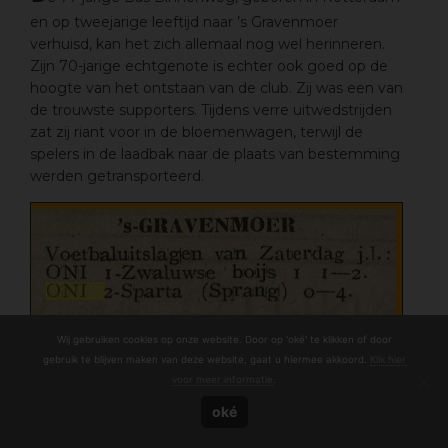
en op tweejarige leeftijd naar ’s Gravenmoer
verhuisd, kan het zich allemaal nog wel herinneren.
Zijn 70-jarige echtgenote is echter ook goed op de
hoogte van het ontstaan van de club. Zij was een van
de trouwste supporters. Tijdens verre uitwedstrijden
zat zij riant voor in de bloemenwagen, terwijl de
spelers in de laadbak naar de plaats van bestemming
werden getransporteerd.
Wij gebruiken cookies op onze website. Door op 'oké' te klikken of door
gebruik te blijven maken van deze website, gaat u hiermee akkoord.
Klik hier
VVS
voor meer informatie
.
ONACCEPTABEL
oké