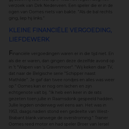
verzoek van Dirk Nederveen. Een speler die er in de
ogen van Oomes niets van bakte. ”Als de bal rechts
ging, liep hij links.”
KLEINE FINANCIËLE VERGOEDING,
LIEFDEWERK
F
inanciële vergoedingen waren er in die tijd niet. En
als die er waren, dan gingen deze dezelfde avond op
in ’t "Wapen van ’s Gravenmoer". ”Wij keken daar TV,
dat naar de Belgische serie ”Schipper naast
Mathilde”. Je gaf dan twee rondjes en alles was weer
op.” Oomes kan er nog om lachen en zijn
echtgenote valt bij. ”Ik heb een keer in de rats
gezeten toen jullie in Raamsdonk gespeeld hadden.
Jullie legden onderweg wel eens aan. Het was in
1953, daags nadien stond een gedeelte van West-
Brabant blank vanwege de overstroming.” Trainer
Oomes reed motor en had speler Broer van Iersel