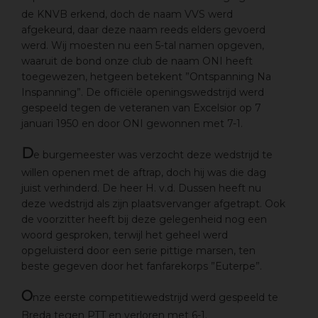
de KNVB erkend, doch de naam VVS werd
afgekeurd, daar deze naam reeds elders gevoerd
werd. Wij moesten nu een 5-tal namen opgeven,
waaruit de bond onze club de naam ONI heeft
toegewezen, hetgeen betekent ”Ontspanning Na
Inspanning”. De officiële openingswedstrijd werd
gespeeld tegen de veteranen van Excelsior op 7
januari 1950 en door ONI gewonnen met 7-1.
D
e burgemeester was verzocht deze wedstrijd te
willen openen met de aftrap, doch hij was die dag
juist verhinderd. De heer H. v.d. Dussen heeft nu
deze wedstrijd als zijn plaatsvervanger afgetrapt. Ook
de voorzitter heeft bij deze gelegenheid nog een
woord gesproken, terwijl het geheel werd
opgeluisterd door een serie pittige marsen, ten
beste gegeven door het fanfarekorps ”Euterpe”.
O
nze eerste competitiewedstrijd werd gespeeld te
Breda tegen PTT en verloren met 6-1.