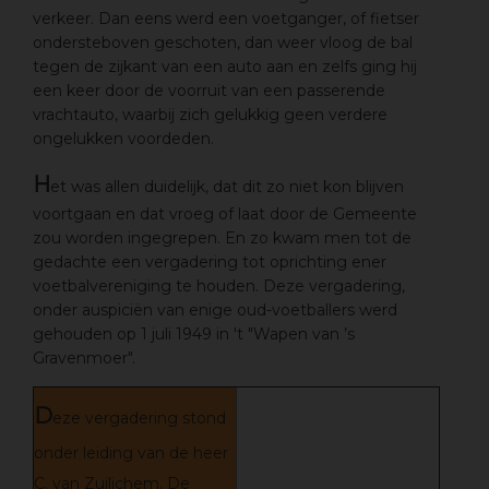
verkeer. Dan eens werd een voetganger, of fietser
ondersteboven geschoten, dan weer vloog de bal
tegen de zijkant van een auto aan en zelfs ging hij
een keer door de voorruit van een passerende
vrachtauto, waarbij zich gelukkig geen verdere
ongelukken voordeden.
H
et was allen duidelijk, dat dit zo niet kon blijven
voortgaan en dat vroeg of laat door de Gemeente
zou worden ingegrepen. En zo kwam men tot de
gedachte een vergadering tot oprichting ener
voetbalvereniging te houden. Deze vergadering,
onder auspiciën van enige oud-voetballers werd
gehouden op 1 juli 1949 in 't "Wapen van ’s
Gravenmoer".
D
eze vergadering stond
onder leiding van de heer
C. van Zuilichem. De