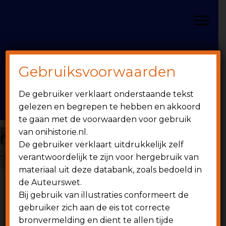
Door
Spring
OniHistorie
naar
naar
Toggle
de
de
hoofd
eerste
inhoud
sidebar
Gebruiksvoorwaarden
Header
onihistorie.nl
De gebruiker verklaart onderstaande tekst
Rechts
1949 - heden
gelezen en begrepen te hebben en akkoord
te gaan met de voorwaarden voor gebruik
van onihistorie.nl.
De gebruiker verklaart uitdrukkelijk zelf
verantwoordelijk te zijn voor hergebruik van
materiaal uit deze databank, zoals bedoeld in
de Auteurswet.
Bij gebruik van illustraties conformeert de
6 juni 1949
gebruiker zich aan de eis tot correcte
bronvermelding en dient te allen tijde
Wedstrijdverslagen