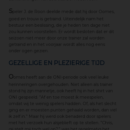
S
peler J. de Roon deelde mede dat hij door Oomes,
goed en trouw is getraind. Uiteindelijk nam het
bestuur een beslissing, die je heden ten dage niet
zou kunnen voorstellen. Er wordt besloten dat er dit
seizoen niet meer door onze trainer zal worden
getraind en in het voorjaar wordt alles nog eens
onder ogen gezien.
GEZELLIGE EN PLEZIERIGE TIJD
O
omes heeft aan de ONI-periode ook veel leuke
herinneringen overgehouden. Niet alleen als trainer
stond hij zijn mannetje, ook heeft hij in het shirt van
ONI gespeeld. ”Af en toe moest ik meespelen,
omdat wij te weinig spelers hadden. Of, als het slecht
ging en er moesten punten gehaald worden, dan viel
ik zelf in.” Maar hij werd ook benaderd door spelers
met het verzoek hun alsjeblieft op te stellen. ”Chris,
gij stelt mij toch wel op?,” was het regelmatig het