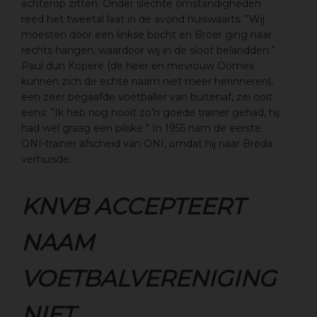
achterop zitten. Onder slechte omstandigheden
reed het tweetal laat in de avond huiswaarts. ”Wij
moesten door een linkse bocht en Broer ging naar
rechts hangen, waardoor wij in de sloot belandden.”
Paul dun Kopere (de heer en mevrouw Oomes
kunnen zich de echte naam niet meer herinneren),
een zeer begaafde voetballer van buitenaf, zei ooit
eens: ”Ik heb nog nooit zo’n goede trainer gehad, hij
had wel graag een pilske.” In 1955 nam de eerste
ONI-trainer afscheid van ONI, omdat hij naar Breda
verhuisde.
KNVB ACCEPTEERT
NAAM
VOETBALVERENIGING
NIET