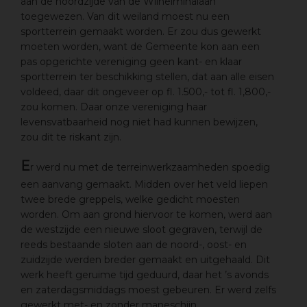
aan de noordzijde van de Wilhelminalaan
toegewezen. Van dit weiland moest nu een
sportterrein gemaakt worden. Er zou dus gewerkt
moeten worden, want de Gemeente kon aan een
pas opgerichte vereniging geen kant- en klaar
sportterrein ter beschikking stellen, dat aan alle eisen
voldeed, daar dit ongeveer op fl. 1.500,- tot fl. 1,800,-
zou komen. Daar onze vereniging haar
levensvatbaarheid nog niet had kunnen bewijzen,
zou dit te riskant zijn.
E
r werd nu met de terreinwerkzaamheden spoedig
een aanvang gemaakt. Midden over het veld liepen
twee brede greppels, welke gedicht moesten
worden. Om aan grond hiervoor te komen, werd aan
de westzijde een nieuwe sloot gegraven, terwijl de
reeds bestaande sloten aan de noord-, oost- en
zuidzijde werden breder gemaakt en uitgehaald. Dit
werk heeft geruime tijd geduurd, daar het ’s avonds
en zaterdagsmiddags moest gebeuren. Er werd zelfs
gewerkt met- en zonder maneschijn.