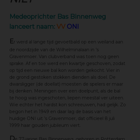
Medeoprichter Bas Binnenweg
lanceert naam:
VV
ONI
E
r werd al lange tijd gevoetbald op een weiland aan
de noordzijde van de Wilhelminalaan in ’s
Gravenmoer. Van clubverband was toen nog geen
sprake. Af en toe werd een kwartje geschoven, zodat
op tijd een nieuwe bal kon worden gekocht. Vier in
de grond gestoken stokken dienden als doel. De
dwarsligger (de doellat) moesten de spelers er maar
bij denken. Meningen over een doelpunt, als de bal
te hoog was ingeschoten, liepen meestal ver uiteen.
Wie echter het hardst kon schreeuwen, had gelijk. Zo
begon het in 1949 en daar lag de basis van het
huidige ONI uit ’s Gravenmoer, dat officieel 8 juli
1999 haar gouden jubileum viert.
D
e 77-jarige Bas Binnenweg, geboren in Rotterdam