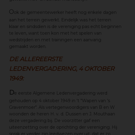
O
ok de gemeentewerker heeft nog enkele dagen
aan het terrein gewerkt. Eindelijk was het terrein
klaar en sindsdien is de vereniging pas echt beginnen
te leven, want toen kon met het spelen van
wedstrijden en met trainingen een aanvang
gemaakt worden.
DE ALLEREERSTE
LEDENVERGADERING, 4 OKTOBER
1949:
D
e eerste Algemene Ledenvergadering werd
gehouden op 4 oktober 1949 in 't "Wapen van ’s
Gravenmoer". Als vertegenwoordigers van B en W
woonden de heren H. v. d. Dussen en J. Mouthaan
deze vergadering bij. De voorzitter gaf een
uiteenzetting over de oprichting der vereniging. Hij
sprak er verder zijn leedwezen over uit, dat er zo