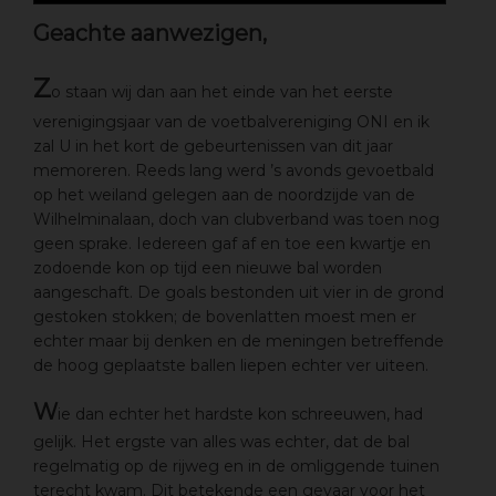
Geachte aanwezigen,
Z
o staan wij dan aan het einde van het eerste
verenigingsjaar van de voetbalvereniging ONI en ik
zal U in het kort de gebeurtenissen van dit jaar
memoreren. Reeds lang werd ’s avonds gevoetbald
op het weiland gelegen aan de noordzijde van de
Wilhelminalaan, doch van clubverband was toen nog
geen sprake. Iedereen gaf af en toe een kwartje en
zodoende kon op tijd een nieuwe bal worden
aangeschaft. De goals bestonden uit vier in de grond
gestoken stokken; de bovenlatten moest men er
echter maar bij denken en de meningen betreffende
de hoog geplaatste ballen liepen echter ver uiteen.
W
ie dan echter het hardste kon schreeuwen, had
gelijk. Het ergste van alles was echter, dat de bal
regelmatig op de rijweg en in de omliggende tuinen
terecht kwam. Dit betekende een gevaar voor het