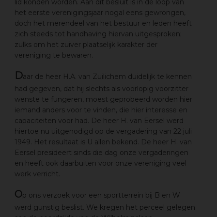
lid konden worden. Aan dit besluit is in de loop van
het eerste verenigingsjaar nogal eens gewrongen,
doch het merendeel van het bestuur en leden heeft
zich steeds tot handhaving hiervan uitgesproken;
zulks om het zuiver plaatselijk karakter der
vereniging te bewaren.
D
aar de heer H.A. van Zuilichem duidelijk te kennen
had gegeven, dat hij slechts als voorlopig voorzitter
wenste te fungeren, moest geprobeerd worden hier
iemand anders voor te vinden, die hier interesse en
capaciteiten voor had. De heer H. van Eersel werd
hiertoe nu uitgenodigd op de vergadering van 22 juli
1949. Het resultaat is U allen bekend. De heer H. van
Eersel presideert sinds die dag onze vergaderingen
en heeft ook daarbuiten voor onze vereniging veel
werk verricht.
O
p ons verzoek voor een sportterrein bij B en W
werd gunstig beslist. We kregen het perceel gelegen