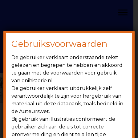
Door
Spring
OniHistorie
naar
naar
Toggle
de
de
hoofd
eerste
inhoud
sidebar
Gebruiksvoorwaarden
Header
onihistorie.nl
De gebruiker verklaart onderstaande tekst
Rechts
1949 - heden
gelezen en begrepen te hebben en akkoord
te gaan met de voorwaarden voor gebruik
van onihistorie.nl.
De gebruiker verklaart uitdrukkelijk zelf
verantwoordelijk te zijn voor hergebruik van
materiaal uit deze databank, zoals bedoeld in
de Auteurswet.
Bij gebruik van illustraties conformeert de
6 juni 1951
gebruiker zich aan de eis tot correcte
bronvermelding en dient te allen tijde