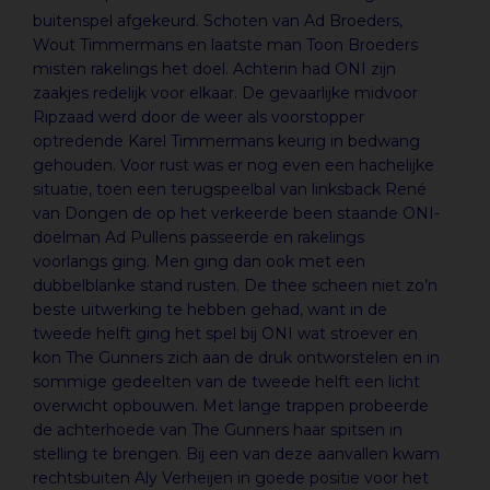
buitenspel afgekeurd. Schoten van Ad Broeders,
Wout Timmermans en laatste man Toon Broeders
misten rakelings het doel. Achterin had ONI zijn
zaakjes redelijk voor elkaar. De gevaarlijke midvoor
Ripzaad werd door de weer als voorstopper
optredende Karel Timmermans keurig in bedwang
gehouden. Voor rust was er nog even een hachelijke
situatie, toen een terugspeelbal van linksback René
van Dongen de op het verkeerde been staande ONI-
doelman Ad Pullens passeerde en rakelings
voorlangs ging. Men ging dan ook met een
dubbelblanke stand rusten. De thee scheen niet zo’n
beste uitwerking te hebben gehad, want in de
tweede helft ging het spel bij ONI wat stroever en
kon The Gunners zich aan de druk ontworstelen en in
sommige gedeelten van de tweede helft een licht
overwicht opbouwen. Met lange trappen probeerde
de achterhoede van The Gunners haar spitsen in
stelling te brengen. Bij een van deze aanvallen kwam
rechtsbuiten Aly Verheijen in goede positie voor het