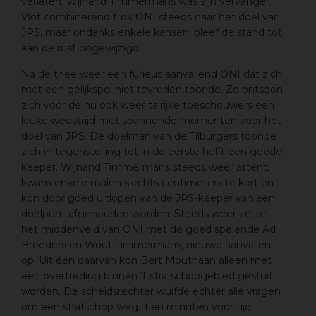
verlaten. Wijnand Timmermans was zijn vervanger.
Vlot combinerend trok ONI steeds naar het doel van
JPS, maar ondanks enkele kansen, bleef de stand tot
aan de rust ongewijzigd.
Na de thee weer een furieus aanvallend ONI dat zich
met een gelijkspel niet tevreden toonde. Zo ontspon
zich voor de nu ook weer talrijke toeschouwers een
leuke wedstrijd met spannende momenten voor het
doel van JPS. De doelman van de Tilburgers toonde
zich in tegenstelling tot in de eerste helft een goede
keeper. Wijnand Timmermans steeds weer attent,
kwam enkele malen slechts centimeters te kort en
kon door goed uitlopen van de JPS-keeper van een
doelpunt afgehouden worden. Steeds weer zette
het middenveld van ONI met de goed spelende Ad
Broeders en Wout Timmermans, nieuwe aanvallen
op. Uit één daarvan kon Bert Mouthaan alleen met
een overtreding binnen ’t strafschopgebied gestuit
worden. De scheidsrechter wuifde echter alle vragen
om een strafschop weg. Tien minuten voor tijd