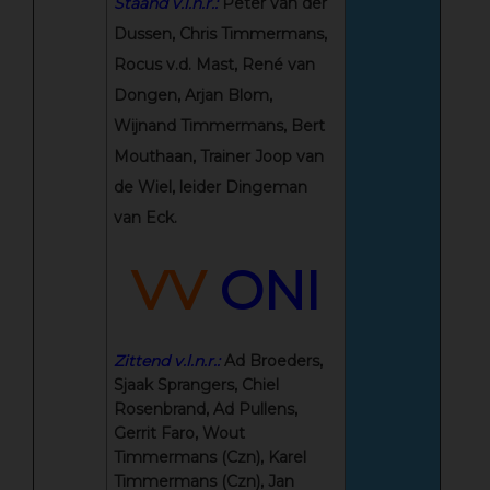
Staand v.l.n.r.:
Peter van der
Dussen, Chris Timmermans,
Rocus v.d. Mast, René van
Dongen, Arjan Blom,
Wijnand Timmermans, Bert
Mouthaan, Trainer Joop van
de Wiel, leider Dingeman
van Eck.
VV
ONI
Zittend v.l.n.r.:
Ad Broeders,
Sjaak Sprangers, Chiel
Rosenbrand, Ad Pullens,
Gerrit Faro, Wout
Timmermans (Czn), Karel
Timmermans (Czn), Jan