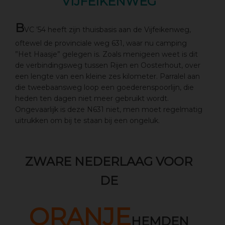
VIJFEIKENWEG
B
VC ’54 heeft zijn thuisbasis aan de Vijfeikenweg,
oftewel de provinciale weg 631, waar nu camping
”Het Haasje” gelegen is. Zoals menigeen weet is dit
de verbindingsweg tussen Rijen en Oosterhout, over
een lengte van een kleine zes kilometer. Parralel aan
die tweebaansweg loop een goederenspoorlijn, die
heden ten dagen niet meer gebruikt wordt.
Ongevaarlijk is deze N631 niet, men moet regelmatig
uitrukken om bij te staan bij een ongeluk.
ZWARE NEDERLAAG VOOR
DE
ORANJE
HEMDEN