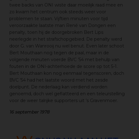
twee backs van ONI wiste daar moeilijk raad mee en
zo kwam het centrum ook steeds weer voor
problemen te staan. Vijftien minuten voor tijd
veroorzaakte laatste man René van Dongen een
penalty, toen hij de doorgebroken Bert Lips
neerlegde in het strafschopgebied. De penalty werd
door G. van Wanrooij nu wel benut. Even later schoot
Bert Mouthaan nog tegen de paal, maar in de
volgende minuten voerde BVC ’54 met behulp van
fouten in de ONI-achterhoede de score op tot 5-1.
Bert Mouthaan kon nog eenmaal tegenscoren, doch
BVC ’54 had het laatste woord met het zesde
doelpunt. De nederlaag kan verdiend worden
genoemd, doch wel geflatteerd en een teleurstelling
voor de weer talrijke supporters uit ’s Gravenmoer.
16 september 1978