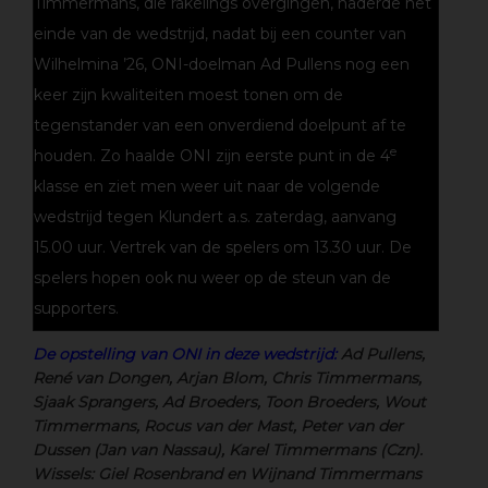
Timmermans, die rakelings overgingen, naderde het
einde van de wedstrijd, nadat bij een counter van
Wilhelmina ’26, ONI-doelman Ad Pullens nog een
keer zijn kwaliteiten moest tonen om de
tegenstander van een onverdiend doelpunt af te
e
houden. Zo haalde ONI zijn eerste punt in de 4
klasse en ziet men weer uit naar de volgende
wedstrijd tegen Klundert a.s. zaterdag, aanvang
15.00 uur. Vertrek van de spelers om 13.30 uur. De
spelers hopen ook nu weer op de steun van de
supporters.
De opstelling van ONI in deze wedstrijd:
Ad Pullens,
René van Dongen, Arjan Blom, Chris Timmermans,
Sjaak Sprangers, Ad Broeders, Toon Broeders, Wout
Timmermans, Rocus van der Mast, Peter van der
Dussen (Jan van Nassau), Karel Timmermans (Czn).
Wissels: Giel Rosenbrand en Wijnand Timmermans