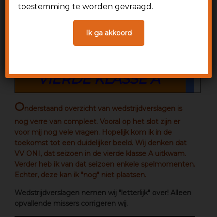
toestemming te worden gevraagd.
SEIZOEN 1978-1979
Ik ga akkoord
WEDSTRIJDVERSLAGEN
VIERDE KLASSE A
O
nderstaand overzicht van wedstrijdverslagen is
nog verre van compleet. Vooral op het slot zijn er
voor mij nog vele vragen. Hopelijk kom ik in de
toekomst tot een duidelijker beeld. Wij denken dat
VV ONI, dat seizoen in de vierde klasse A uitkwam.
Verder heb ik van dat seizoen enkele spelmomenten.
Echter, deze kan ik "nog" niet plaatsen.
Wedstrijdverslagen nemen wij "letterlijk" over! Alleen
opvallende missers corrigeren wij.