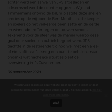
echter werd een aanval van JPS afgeslagen en
bliksemsnel werd de counter opgezet. Wijnand
Timmermans ontving de bal, hij plaatste deze snel en
precies op de vrijlopende Bert Mouthaan, die keeper
en spelers op het verkeerde been zette en de derde
en winnende treffer tegen de touwen schoot.
Tekenend voor de sfeer was de manier waarop deze
goal door spelers en publiek begroet werd. JPS
trachtte in de resterende tijd nog wel met een alles-
of niets offensief, alsnog een punt te behalen, maar
ondanks wat hachelijke situaties bleef de
overwinning in ’s Gravenmoer.
30 september 1978
Wij gebruiken cookies op onze website. Door op 'oké' te klikken of door
gebruik te blijven maken van deze website, gaat u hiermee akkoord.
Klik hier
VV ONI KAN ZO SPELEND
voor meer informatie
.
oké
IEDEREEN BEKAMPEN