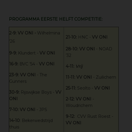
PROGRAMMA EERSTE HELFT COMPETITIE:
2-9:
VV ONI -
Wilhelmina
21-10:
HNC -
VV ONI
’26
28-10:
VV ONI
- NOAD
9-9:
Klundert -
VV ONI
’32
16-9:
BVC ’54 -
VV ONI
4-11:
Vrij
23-9:
VV ONI
- The
11-11:
VV ONI
- Zuilichem
Gunners
25-11:
Seolto -
VV ONI
30-9:
Rijswijkse Boys -
VV
ONI
2-12:
VV ONI
-
Woudrichem
7-10:
VV ONI
- JPS
9-12:
CVV Rust Roest -
14-10
: Bekerwedstrijd
VV ONI
thuis