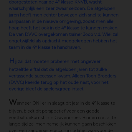
e
doorgestoten naar de 4
klasse KNVB, wacht
waarschijnlijk een zeer zwaar seizoen. De afgelopen
jaren heeft men echter bewezen zich snel te kunnen
aanpassen in de nieuwe omgeving, zodat men alle
e
hoop heeft het ook in de 4
klasse te kunnen maken.
De van DVVC overgekomen trainer Joop v.d. Wiel zal
ongetwijfeld als opdracht meegekregen hebben het
e
team in de 4
klasse te handhaven.
H
ij zal dat moeten proberen met ongeveer
hetzelfde elftal dat de afgelopen jaren tot zulke
verrassende successen kwam. Alleen Toon Broeders
(DVVC) keerde terug op het oude nest, voor het
overige bleef de spelersgroep intact.
W
e
anneer ONI er in slaagt dit jaar in de 4
klasse te
blijven, biedt dit perspectief voor een goede
voetbaltoekomst in ’s Gravenmoer. Binnen niet al te
lange tijd zal men namelijk kunnen gaan beschikken
over een aangepaste accommodatie, waarvoor de