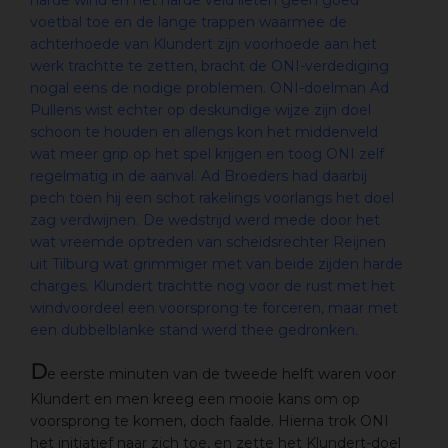
harde wind en het harde veld lieten geen goed
voetbal toe en de lange trappen waarmee de
achterhoede van Klundert zijn voorhoede aan het
werk trachtte te zetten, bracht de ONI-verdediging
nogal eens de nodige problemen. ONI-doelman Ad
Pullens wist echter op deskundige wijze zijn doel
schoon te houden en allengs kon het middenveld
wat meer grip op het spel krijgen en toog ONI zelf
regelmatig in de aanval. Ad Broeders had daarbij
pech toen hij een schot rakelings voorlangs het doel
zag verdwijnen. De wedstrijd werd mede door het
wat vreemde optreden van scheidsrechter Reijnen
uit Tilburg wat grimmiger met van beide zijden harde
charges. Klundert trachtte nog voor de rust met het
windvoordeel een voorsprong te forceren, maar met
een dubbelblanke stand werd thee gedronken.
D
e eerste minuten van de tweede helft waren voor
Klundert en men kreeg een mooie kans om op
voorsprong te komen, doch faalde. Hierna trok ONI
het initiatief naar zich toe, en zette het Klundert-doel