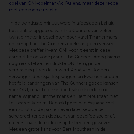
doel van ONI-doelman-Ad Pullens, maar deze redde
met een mooie reactie.
I
n de twintigste minuut werd ’n afgeslagen bal uit
het strafschopgebied van The Gunners van zeker
twintig meter ingeschoten door Karel Timmermans
en hierop had The Gunners-doelman geen verweer.
Met deze treffer kwam ONI voor ’t eerst in deze
competitie op voorsprong. The Gunners drong hierna
nogmaals fel aan en drukte ONI terug in de
verdediging. Even later werd René van Dongen
vervangen door Sjaak Sprangers en kwamen er door
het felle aandringen van The Gunners goede kansen
voor ONI, maar bij deze doorbraken konden met
name Wijnand Timmermans en Bert Mouthaan niet
tot scoren komen. Bepaald pech had Wijnand met
een schot op de paal en even later keurde de
scheidrechter een doelpunt van dezelfde speler af,
na eerst naar de middenstip te hebben gewezen.
Met een grote kans voor Bert Mouthaan in de