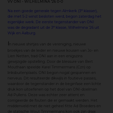
VV ONI - WILHELMINA ’26 0-0
e
Na een goede generale tegen Almkerk (3
klasser),
die met 5-2 winst besloten werd, begon zaterdag het
eigenlijke werk. De eerste tegenstander van ONI
e
was de degradant uit de 3
klasse, Wilhelmina ’26 uit
Wijk en Aalburg.
I
n nieuwe shirtjes van de vereniging, nieuwe
broekjes van de leider en nieuwe kousen van Jo- en
Lien Netten, trad ONI aan in een enigszins
gewijzigde opstelling. Door de blessure van Bert
Mouthaan speelde Karel Timmermans (Czn) op
linksbuitenplaats. ONI begon nogal gespannen en
nerveus. Dit resulteerde dikwijls in foutieve passes,
waardoor de tegenstander in de beginfase een lichte
druk kon uitoefenen op het doel van ONI-doelman
Ad Pullens. Deze was echter zeer attent en
corrigeerde de fouten die er gemaakt werden. Het
middenveld met de niet geheel fitte Ad Broeders en
de statische Wout Timmermans kon ook zijn draai