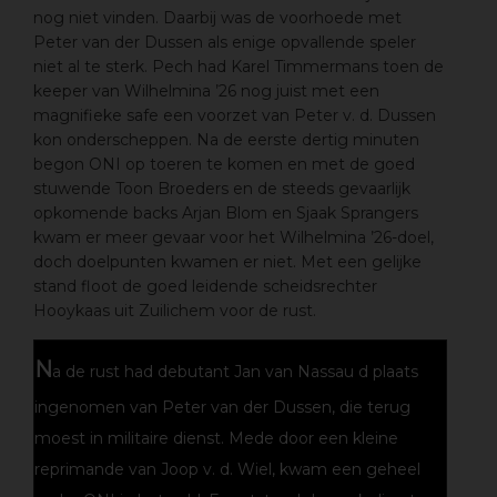
nog niet vinden. Daarbij was de voorhoede met
Peter van der Dussen als enige opvallende speler
niet al te sterk. Pech had Karel Timmermans toen de
keeper van Wilhelmina ’26 nog juist met een
magnifieke safe een voorzet van Peter v. d. Dussen
kon onderscheppen. Na de eerste dertig minuten
begon ONI op toeren te komen en met de goed
stuwende Toon Broeders en de steeds gevaarlijk
opkomende backs Arjan Blom en Sjaak Sprangers
kwam er meer gevaar voor het Wilhelmina ’26-doel,
doch doelpunten kwamen er niet. Met een gelijke
stand floot de goed leidende scheidsrechter
Hooykaas uit Zuilichem voor de rust.
N
a de rust had debutant Jan van Nassau d plaats
ingenomen van Peter van der Dussen, die terug
moest in militaire dienst. Mede door een kleine
reprimande van Joop v. d. Wiel, kwam een geheel