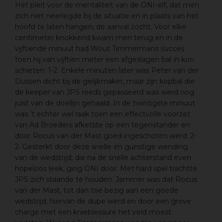
Het pleit voor de mentaliteit van de ONI-elf, dat men
zich niet neerlegde bij de situatie en in plaats van het
hoofd te laten hangen, de aanval zocht. Voor elke
centimeter knokkend kwam men terug en in de
vijftiende minuut had Wout Timmermans succes
toen hij van vijftien meter een afgeslagen bal in kon
schieten: 1-2. Enkele minuten later was Peter van der
Dussen dicht bij de gelijkmaker, maar zijn kopbal die
de keeper van JPS reeds gepasseerd was werd nog
juist van de doellijn gehaald. In de twintigste minuut
was ’t echter wel raak toen een effectvolle voorzet
van Ad Broeders afketste op een tegenstander en
door Rocus van der Mast goed ingeschoten werd: 2-
2. Gesterkt door deze snelle en gunstige wending
van de wedstrijd, die na de snelle achterstand even
hopeloos leek, ging ONI door. Met hard spel trachtte
JPS zich staande te houden. Jammer was dat Rocus
van der Mast, tot dan toe bezig aan een goede
wedstrijd, hiervan de dupe werd en door een grove
charge met een knieblessure het veld moest