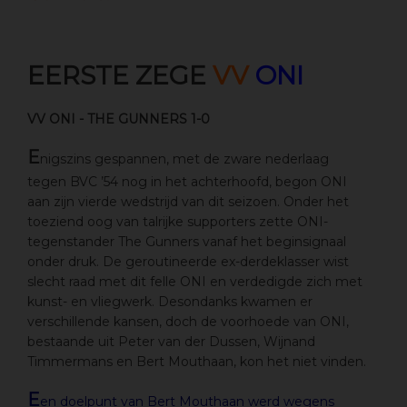
EERSTE ZEGE
VV
ONI
VV ONI - THE GUNNERS 1-0
E
nigszins gespannen, met de zware nederlaag
tegen BVC ’54 nog in het achterhoofd, begon ONI
aan zijn vierde wedstrijd van dit seizoen. Onder het
toeziend oog van talrijke supporters zette ONI-
tegenstander The Gunners vanaf het beginsignaal
onder druk. De geroutineerde ex-derdeklasser wist
slecht raad met dit felle ONI en verdedigde zich met
kunst- en vliegwerk. Desondanks kwamen er
verschillende kansen, doch de voorhoede van ONI,
bestaande uit Peter van der Dussen, Wijnand
Timmermans en Bert Mouthaan, kon het niet vinden.
E
en doelpunt van Bert Mouthaan werd wegens