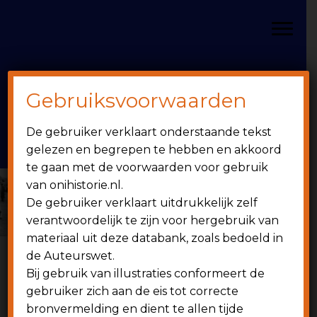
Door
Spring
OniHistorie
naar
naar
Toggle
de
de
hoofd
eerste
inhoud
sidebar
Gebruiksvoorwaarden
Header
onihistorie.nl
De gebruiker verklaart onderstaande tekst
Rechts
1949 - heden
gelezen en begrepen te hebben en akkoord
te gaan met de voorwaarden voor gebruik
van onihistorie.nl.
De gebruiker verklaart uitdrukkelijk zelf
verantwoordelijk te zijn voor hergebruik van
materiaal uit deze databank, zoals bedoeld in
de Auteurswet.
Bij gebruik van illustraties conformeert de
6 juni 1978
gebruiker zich aan de eis tot correcte
bronvermelding en dient te allen tijde
Wedstrijdverslagen