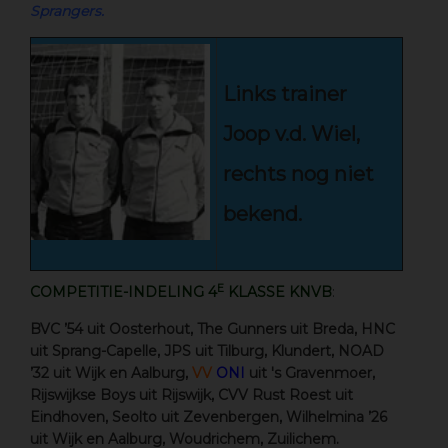
Sprangers.
Links trainer
Joop v.d. Wiel,
rechts nog niet
bekend.
E
COMPETITIE-INDELING 4
KLASSE KNVB
:
BVC ’54 uit Oosterhout, The Gunners uit Breda, HNC
uit Sprang-Capelle, JPS uit Tilburg, Klundert, NOAD
’32 uit Wijk en Aalburg,
VV
ONI
uit 's Gravenmoer,
Rijswijkse Boys uit Rijswijk, CVV Rust Roest uit
Eindhoven, Seolto uit Zevenbergen, Wilhelmina ’26
uit Wijk en Aalburg, Woudrichem, Zuilichem.