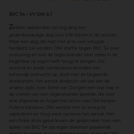
BVC ’54 – VV ONI 6-1
Z
estien september zal nog lang een
gedenkwaardige dag voor ONI blijven in dit seizoen.
Maar een dag, die niet met al te veel vreugde
herdacht zal worden. ONI startte tegen BVC ’54 zeer
onstuimig en wist de tegenstander zeer zeker in de
beginfase op eigen helft terug te dringen. Fel
storend en snelle combinaties leverden een
behoorlijk overwicht op, doch niet de begeerde
doelpunten. Het eerste doelpunt viel wel aan de
andere zijde, toen René van Dongen een vrije trap in
de voeten van een tegenstander speelde, die zeer
snel afspeelde en tegen het schot was ONI-keeper
Pullens kansloos. ONI wenste niet zo vroeg te
capituleren en toog weer opnieuw ten aanval. Met
een flinke dosis geluk kwam de gelijkmaker toen een
speler van BVC ’54 zijn eigen doelman passeerde.
Hierna kwamen er nog enkele kansjes, maar de ONI-