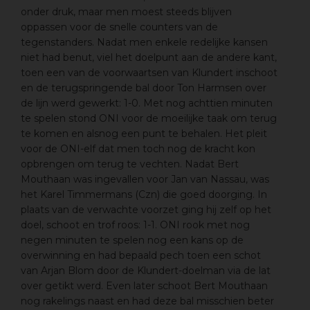
onder druk, maar men moest steeds blijven
oppassen voor de snelle counters van de
tegenstanders. Nadat men enkele redelijke kansen
niet had benut, viel het doelpunt aan de andere kant,
toen een van de voorwaartsen van Klundert inschoot
en de terugspringende bal door Ton Harmsen over
de lijn werd gewerkt: 1-0. Met nog achttien minuten
te spelen stond ONI voor de moeilijke taak om terug
te komen en alsnog een punt te behalen. Het pleit
voor de ONI-elf dat men toch nog de kracht kon
opbrengen om terug te vechten. Nadat Bert
Mouthaan was ingevallen voor Jan van Nassau, was
het Karel Timmermans (Czn) die goed doorging. In
plaats van de verwachte voorzet ging hij zelf op het
doel, schoot en trof roos: 1-1. ONI rook met nog
negen minuten te spelen nog een kans op de
overwinning en had bepaald pech toen een schot
van Arjan Blom door de Klundert-doelman via de lat
over getikt werd. Even later schoot Bert Mouthaan
nog rakelings naast en had deze bal misschien beter