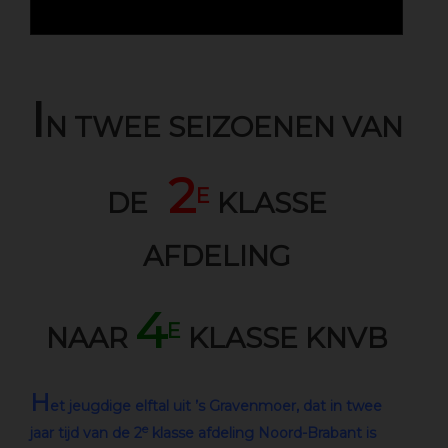
I
N TWEE SEIZOENEN VAN
2
E
DE
KLASSE
AFDELING
4
E
NAAR
KLASSE KNVB
H
et jeugdige elftal uit ’s Gravenmoer, dat in twee
e
jaar tijd van de 2
klasse afdeling Noord-Brabant is