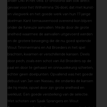
ander ONI in het veld. Er ontstond dan ook direct
gevaar voor het Wilhelmina ’26-doel, dat met kunst-
en vliegwerk en het goede werk van hun 17-jarige
doelman Kant ternauwernood overeind kon blijven
onder de furieuze aanvallen. Mede door de grote
snelheid waarmee de aanvallen uitgevoerd werden
en de grotere beweging die de nu goed spelende
Wout Timmermans en Ad Broeders in het spel
brachten, kwamen er verschillende kansen. Deels
door pech, zoals een schot van Ad Broeders op de
paal en door te gehaast en onnauwkeurig schieten,
echter geen doelpunten. Opvallend was het goede
debuut van Jan van Nassau, die ondanks de kansen
die hij miste, opviel door zijn grote snelheid en
werklust. Een goede versterking van de selectie.
Met schoten van Sjaak Sprangers en Wout