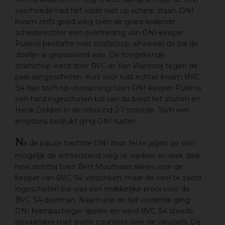
voorhoede had het vizier niet op scherp staan. ONI
kwam zelfs goed weg toen de goed leidende
scheidsrechter een overtreding van ONI-keeper
Pullens bestrafte met strafschop, alhoewel de bal de
doellijn al gepasseerd was. De toegekende
strafschop werd door BVC-er Van Wanrooij tegen de
paal aangeschoten. Kort voor rust echter kwam BVC
’54 dan toch op voorsprong toen ONI-keeper Pullens
een hard ingeschoten bal van de borst liet stuiten en
Henk Dekker in de rebound 2-1 scoorde. Toch wel
enigszins bedrukt ging ONI rusten.
N
a de pauze trachtte ONI door fel te jagen zo snel
mogelijk de achterstand weg te werken en leek daar
heel dichtbij toen Bert Mouthaan alleen voor de
keeper van BVC ’54 verscheen, maar de veel te zacht
ingeschoten bal was een makkelijke prooi voor de
BVC ’54-doelman. Naarmate de tijd vorderde ging
ONI krampachtiger spelen en werd BVC ’54 steeds
gevaarlijker met snelle counters over de vleugels. De