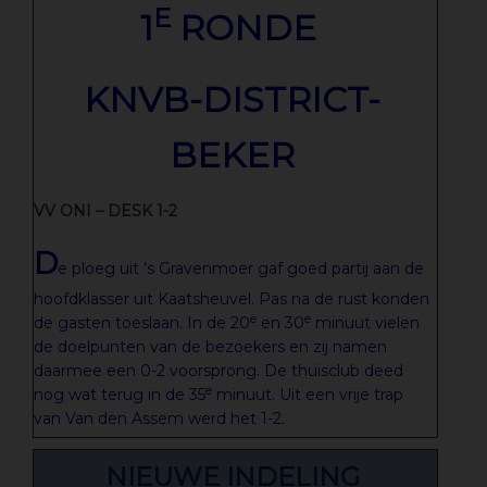
E
1
RONDE
KNVB-DISTRICT-
BEKER
VV ONI – DESK 1-2
D
e ploeg uit ’s Gravenmoer gaf goed partij aan de
hoofdklasser uit Kaatsheuvel. Pas na de rust konden
e
e
de gasten toeslaan. In de 20
en 30
minuut vielen
de doelpunten van de bezoekers en zij namen
daarmee een 0-2 voorsprong. De thuisclub deed
e
nog wat terug in de 35
minuut. Uit een vrije trap
van Van den Assem werd het 1-2.
NIEUWE INDELING