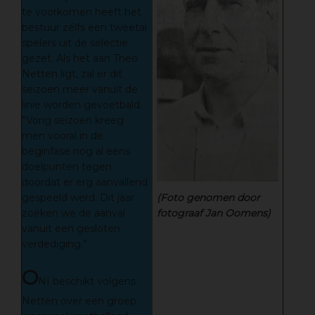
te voorkomen heeft het
bestuur zélfs een tweetal
spelers uit de selectie
gezet. Als het aan Theo
Netten ligt, zal er dit
seizoen meer vanuit de
linie worden gevoetbald.
”Vorig seizoen kreeg
men vooral in de
beginfase nog al eens
doelpunten tegen
doordat er erg aanvallend
gespeeld werd. Dit jaar
(Foto genomen door
zoeken we de aanval
fotograaf Jan Oomens)
vanuit een gesloten
verdediging.”
O
NI beschikt volgens
Netten over een groep