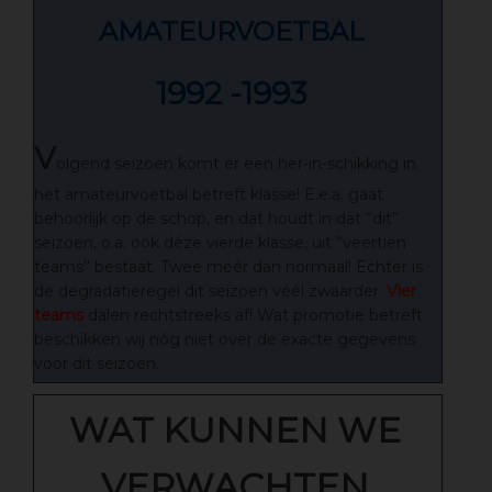
AMATEURVOETBAL
1992 -1993
V
olgend seizoen komt er een her-in-schikking in
het amateurvoetbal betreft klasse! E.e.a. gaat
behoorlijk op de schop, en dat houdt in dat ”dit”
seizoen, o.a. ook déze vierde klasse, uit ”veertien
teams” bestaat. Twee méér dan normaal! Echter is
de degradatieregel dit seizoen véél zwaarder.
Vier
teams
dalen rechtstreeks af! Wat promotie betreft
beschikken wij nóg niet over de exacte gegevens
voor dit seizoen.
WAT KUNNEN WE
VERWACHTEN