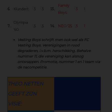
Family
6.
Klundert
3
3
13.
3
1
Boys
Olympia
7.
3
3
14.
NEO '25
3
1
'60
Vesting Boys schrijft men ook wel als FC
Vesting Boys. Verenigingen in rood
degraderen, i.v.b.m. herschikking. Behalve
nummer 11, die vereniging kan alsnog
ontsnappen. Promotie, nummer 1 en 1 team via
de nacompetitie.
THEO NETTEN
GEEFT ZIJN
VISIE: