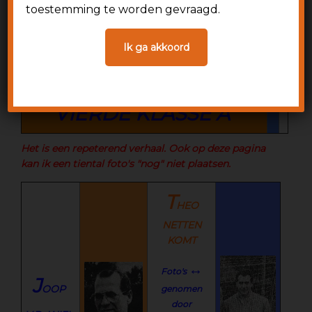
toestemming te worden gevraagd.
SEIZOEN 1991-1992
Ik ga akkoord
WEDSTRIJDVERSLAGEN
VIERDE KLASSE A
Het is een repeterend verhaal. Ook op deze pagina
kan ik een tiental foto's "nog" niet plaatsen.
T
HEO
NETTEN
KOMT
↔
Foto's
J
OOP
genomen
door