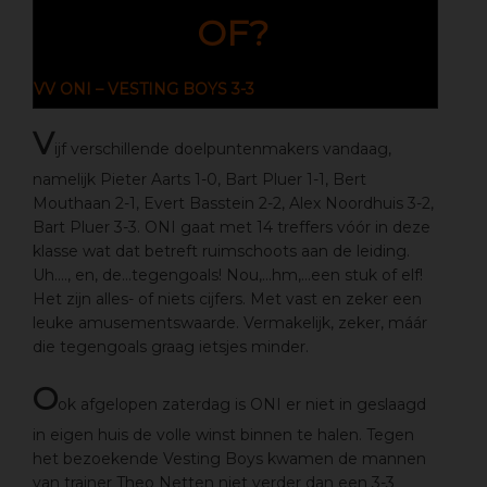
OF?
VV ONI – VESTING BOYS 3-3
V
ijf verschillende doelpuntenmakers vandaag,
namelijk Pieter Aarts 1-0, Bart Pluer 1-1, Bert
Mouthaan 2-1, Evert Basstein 2-2, Alex Noordhuis 3-2,
Bart Pluer 3-3. ONI gaat met 14 treffers vóór in deze
klasse wat dat betreft ruimschoots aan de leiding.
Uh…., en, de…tegengoals! Nou,…hm,…een stuk of elf!
Het zijn alles- of niets cijfers. Met vast en zeker een
leuke amusementswaarde. Vermakelijk, zeker, máár
die tegengoals graag ietsjes minder.
O
ok afgelopen zaterdag is ONI er niet in geslaagd
in eigen huis de volle winst binnen te halen. Tegen
het bezoekende Vesting Boys kwamen de mannen
van trainer Theo Netten niet verder dan een 3-3