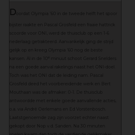
D
oordat Olympia ’60 in de tweede helft het spoor
bijster raakte en Pascal Grosfeld een fraaie hattrick
scoorde voor ONI, werd de thuisclub op een 1-6
nederlaag getrakteerd. Aanvankelijk ging de strijd
gelijk op en kreeg Olympia ’60 nog de beste
e
kansen. Al in de 10
minuut schoot Gerard Snelders
na een goede aanval rakelings naast het ONI-doel.
Toch was het ONI dat de leiding nam. Pascal
Grosfeld deed het voorbereidende werk en Bert
Mouthaan was de afmaker: 0-1. De thuisclub
antwoordde met enkele goede aanvallende acties,
o.a. via André Oerlemans en Ed Vorstenbosch.
Laatstgenoemde zag zijn voorzet echter naast
gekopt door Nop v.d. Sanden. Na 30 minuten
spelen kwam dan toch de verdiende gelijkmaker.