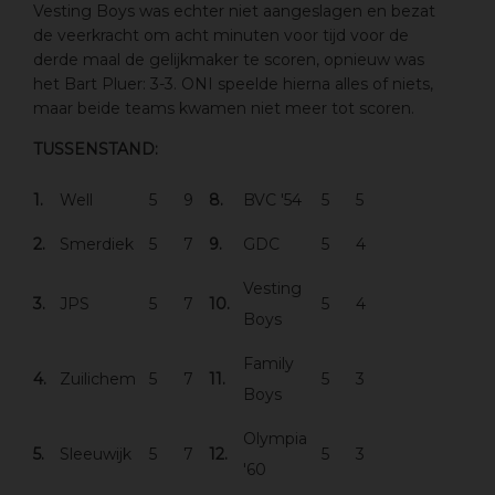
Vesting Boys was echter niet aangeslagen en bezat
de veerkracht om acht minuten voor tijd voor de
derde maal de gelijkmaker te scoren, opnieuw was
het Bart Pluer: 3-3. ONI speelde hierna alles of niets,
maar beide teams kwamen niet meer tot scoren.
TUSSENSTAND:
1.
Well
5
9
8.
BVC '54
5
5
2.
Smerdiek
5
7
9.
GDC
5
4
Vesting
3.
JPS
5
7
10.
5
4
Boys
Family
4.
Zuilichem
5
7
11.
5
3
Boys
Olympia
5.
Sleeuwijk
5
7
12.
5
3
'60