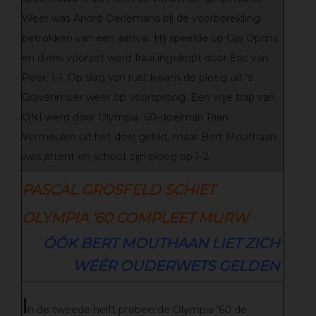
Weer was André Oerlemans bij de voorbereiding
betrokken van een aanval. Hij speelde op Gijs Oprins
en diens voorzet werd fraai ingekopt door Eric van
Peer: 1-1. Op slag van rust kwam de ploeg uit ’s
Gravenmoer weer op voorsprong. Een vrije trap van
ONI werd door Olympia ’60-doelman Rian
Vermeulen uit het doel getikt, maar Bert Mouthaan
was attent en schoot zijn ploeg op 1-2.
PASCAL GROSFELD SCHIET
OLYMPIA ’60 COMPLEET MURW
ÓÓK BERT MOUTHAAN LIET ZICH
WÉÉR OUDERWETS GELDEN
I
n de tweede helft probeerde Olympia ’60 de