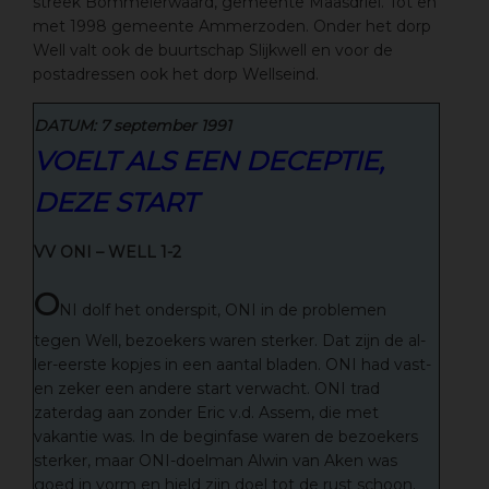
streek Bommelerwaard, gemeente Maasdriel. Tot en
met 1998 gemeente Ammerzoden. Onder het dorp
Well valt ook de buurtschap Slijkwell en voor de
postadressen ook het dorp Wellseind.
DATUM: 7 september 1991
VOELT ALS EEN DECEPTIE,
DEZE START
VV ONI – WELL 1-2
O
NI dolf het onderspit, ONI in de problemen
tegen Well, bezoekers waren sterker. Dat zijn de al-
ler-eerste kopjes in een aantal bladen. ONI had vast-
en zeker een andere start verwacht. ONI trad
zaterdag aan zonder Eric v.d. Assem, die met
vakantie was. In de beginfase waren de bezoekers
sterker, maar ONI-doelman Alwin van Aken was
goed in vorm en hield zijn doel tot de rust schoon.