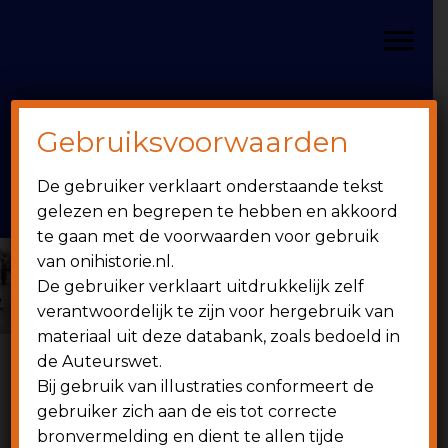
Door
Spring
OniHistorie
naar
naar
Toggle
de
de
hoofd
eerste
inhoud
sidebar
Gebruiksvoorwaarden
Header
onihistorie.nl
De gebruiker verklaart onderstaande tekst
Rechts
1949 - heden
gelezen en begrepen te hebben en akkoord
te gaan met de voorwaarden voor gebruik
van onihistorie.nl.
De gebruiker verklaart uitdrukkelijk zelf
verantwoordelijk te zijn voor hergebruik van
materiaal uit deze databank, zoals bedoeld in
de Auteurswet.
Bij gebruik van illustraties conformeert de
6 juni 1991
gebruiker zich aan de eis tot correcte
bronvermelding en dient te allen tijde
Wedstrijdverslagen