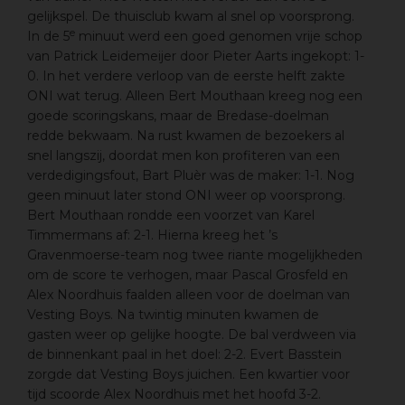
gelijkspel. De thuisclub kwam al snel op voorsprong.
e
In de 5
minuut werd een goed genomen vrije schop
van Patrick Leidemeijer door Pieter Aarts ingekopt: 1-
0. In het verdere verloop van de eerste helft zakte
ONI wat terug. Alleen Bert Mouthaan kreeg nog een
goede scoringskans, maar de Bredase-doelman
redde bekwaam. Na rust kwamen de bezoekers al
snel langszij, doordat men kon profiteren van een
verdedigingsfout, Bart Pluѐr was de maker: 1-1. Nog
geen minuut later stond ONI weer op voorsprong.
Bert Mouthaan rondde een voorzet van Karel
Timmermans af: 2-1. Hierna kreeg het ’s
Gravenmoerse-team nog twee riante mogelijkheden
om de score te verhogen, maar Pascal Grosfeld en
Alex Noordhuis faalden alleen voor de doelman van
Vesting Boys. Na twintig minuten kwamen de
gasten weer op gelijke hoogte. De bal verdween via
de binnenkant paal in het doel: 2-2. Evert Basstein
zorgde dat Vesting Boys juichen. Een kwartier voor
tijd scoorde Alex Noordhuis met het hoofd 3-2.