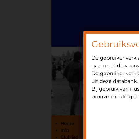
Door
Spring
OniHistorie
naar
naar
de
de
hoofd
eerste
inhoud
sidebar
Gebruiksv
De gebruiker verk
gaan met de voorwa
De gebruiker verkla
uit deze databank,
Bij gebruik van ill
bronvermelding en 
Primaire
Home
Info
Sidebar
Clublied