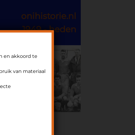
onihistorie.nl
1949 - heden
n en akkoord te
ebruik van materiaal
recte