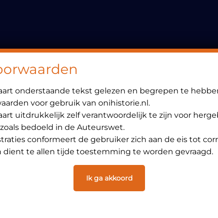
Header
Rechts
oorwaarden
laart onderstaande tekst gelezen en begrepen te hebbe
arden voor gebruik van onihistorie.nl.
art uitdrukkelijk zelf verantwoordelijk te zijn voor herg
 zoals bedoeld in de Auteurswet.
ustraties conformeert de gebruiker zich aan de eis tot cor
dient te allen tijde toestemming te worden gevraagd.
Ik ga akkoord
6 juni 1998