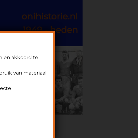
onihistorie.nl
1949 - heden
n en akkoord te
ebruik van materiaal
recte