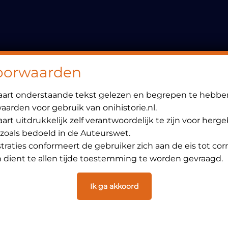
Header
Rechts
oorwaarden
laart onderstaande tekst gelezen en begrepen te hebbe
arden voor gebruik van onihistorie.nl.
art uitdrukkelijk zelf verantwoordelijk te zijn voor herg
 zoals bedoeld in de Auteurswet.
ustraties conformeert de gebruiker zich aan de eis tot cor
dient te allen tijde toestemming te worden gevraagd.
Ik ga akkoord
6 juni 2000