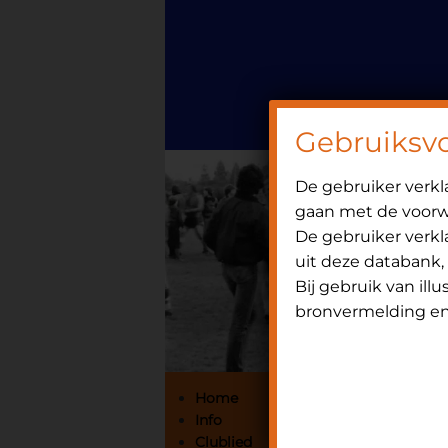
Door
Spring
OniHistorie
naar
naar
de
de
hoofd
eerste
inhoud
sidebar
Gebruiksv
De gebruiker verk
gaan met de voorwa
De gebruiker verkla
uit deze databank,
Bij gebruik van ill
bronvermelding en 
Primaire
Home
Info
Sidebar
Clublied