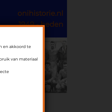
onihistorie.nl
1949 - heden
n en akkoord te
ebruik van materiaal
recte