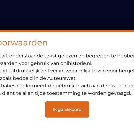
Header
Rechts
oorwaarden
laart onderstaande tekst gelezen en begrepen te hebbe
arden voor gebruik van onihistorie.nl.
art uitdrukkelijk zelf verantwoordelijk te zijn voor herg
 zoals bedoeld in de Auteurswet.
ustraties conformeert de gebruiker zich aan de eis tot cor
dient te allen tijde toestemming te worden gevraagd.
Ik ga akkoord
6 juni 2010