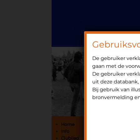
Door
Spring
OniHistorie
naar
naar
de
de
hoofd
eerste
inhoud
sidebar
Gebruiksv
De gebruiker verk
gaan met de voorwa
De gebruiker verkla
uit deze databank,
Bij gebruik van ill
bronvermelding en 
Primaire
Home
Info
Sidebar
Clublied