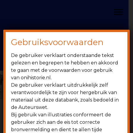
Door
Spring
OniHistorie
naar
naar
Toggle
de
de
hoofd
eerste
inhoud
sidebar
Gebruiksvoorwaarden
Header
onihistorie.nl
De gebruiker verklaart onderstaande tekst
Rechts
1949 - heden
gelezen en begrepen te hebben en akkoord
te gaan met de voorwaarden voor gebruik
van onihistorie.nl.
De gebruiker verklaart uitdrukkelijk zelf
verantwoordelijk te zijn voor hergebruik van
materiaal uit deze databank, zoals bedoeld in
de Auteurswet.
Bij gebruik van illustraties conformeert de
6 juni 2014
gebruiker zich aan de eis tot correcte
bronvermelding en dient te allen tijde