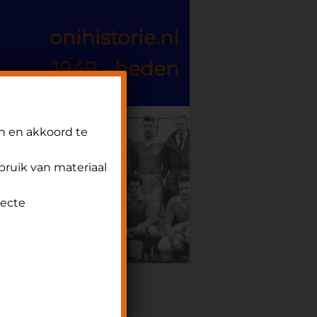
onihistorie.nl
1949 - heden
n en akkoord te
ebruik van materiaal
recte