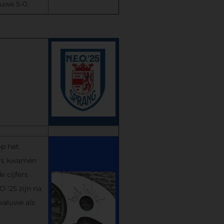
uwe 5-0.
op het
ers kwamen
 cijfers
 '25 zijn na
waluwe als