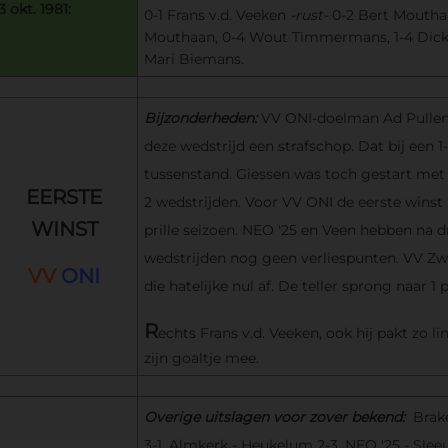
3 okt. 1981:
0-1 Frans v.d. Veeken
-rust-
0-2 Bert Mouthaa
Mouthaan, 0-4 Wout Timmermans, 1-4 Dick 
Mari Biemans.
Bijzonderheden:
VV ONI-doelman Ad Pullens
deze wedstrijd een strafschop. Dat bij een 1
tussenstand. Giessen was toch gestart met 
EERSTE
2 wedstrijden. Voor VV ONI de eerste winst 
WINST
prille seizoen. NEO '25 en Veen hebben na d
wedstrijden nog geen verliespunten. VV Zw
VV
ONI
die hatelijke nul af. De teller sprong naar 1 
R
echts Frans v.d. Veeken, ook hij pakt zo li
zijn goaltje mee.
Overige uitslagen voor zover bekend:
Brake
3-1, Almkerk - Heukelum 2-3, NEO '25 - Sleeu