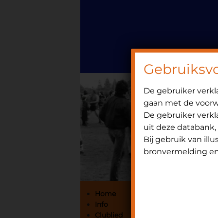
Door
Spring
OniHistorie
naar
naar
de
de
hoofd
eerste
inhoud
sidebar
Gebruiksv
De gebruiker verk
gaan met de voorwa
De gebruiker verkla
uit deze databank,
Bij gebruik van ill
bronvermelding en 
Primaire
Home
Info
Sidebar
Clublied