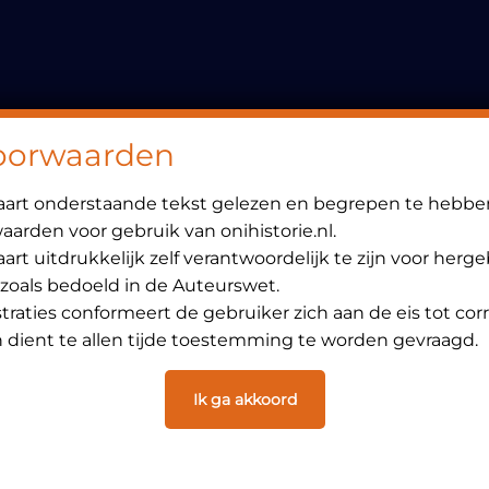
Header
Rechts
oorwaarden
laart onderstaande tekst gelezen en begrepen te hebbe
arden voor gebruik van onihistorie.nl.
art uitdrukkelijk zelf verantwoordelijk te zijn voor herg
 zoals bedoeld in de Auteurswet.
ustraties conformeert de gebruiker zich aan de eis tot cor
dient te allen tijde toestemming te worden gevraagd.
Ik ga akkoord
6 juni 1981