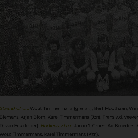
Staand v.l.n.r.:
Wout Timmermans (grensr.), Bert Mouthaan, Wim 
Biemans, Arjan Blom, Karel Timmermans (Jzn), Frans v.d. Veeken, 
D. van Eck (leider).
Hurkend v.l.n.r.:
Jan in 't Groen, Ad Broeders, 
Wout Timmermans, Karel Timmermans (Kzn).