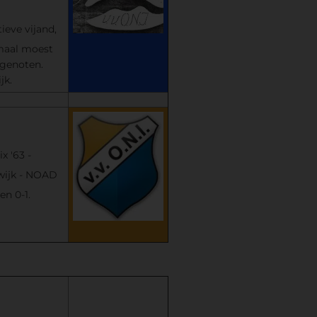
tieve vijand,
emaal moest
kgenoten.
jk.
x '63 -
uwijk - NOAD
en 0-1.