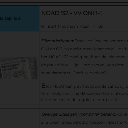
NOAD '32 - VV ONI 1-1
19 sep. 1981:
0-1 Bert Mouthaan
-rust-
1-1 n.b.
Bijzonderheden:
Frans v.d. Veeken scoord
ONI de 0-2, zo dacht men! Maar terwijl de b
het NOAD '32-doel ging, floot de leidsman "
de pauze! Nou,.... ja,.... erg tactvol van deze
scheidsrechter. Geeft te denken?
B
ert Mouthaan
(rechts)
scoorde vandaag zij
Uiteindelijk wist hij dit seizoen 16 maal de 
laten bollen, in de regulaire competitie!
Overige uitslagen voor zover bekend:
Almke
2, Brakel - Sleeuwijk 2-2, Giessen - Beatrix '6