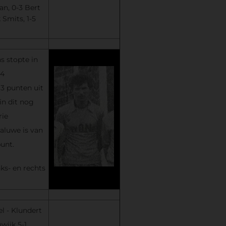
n, 0-3 Bert
Smits, 1-5
 stopte in
-4
3 punten uit
in dit nog
rie
aluwe is van
punt.
nks- en rechts
l - Klundert
wijk 5-1,