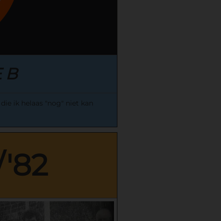
 B
ie ik helaas "nog" niet kan
/'82