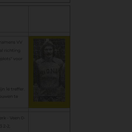
e namens VV
al richting
plots" voor
n 1e treffer.
touwen te
rk - Veen 0-
3 2-2,