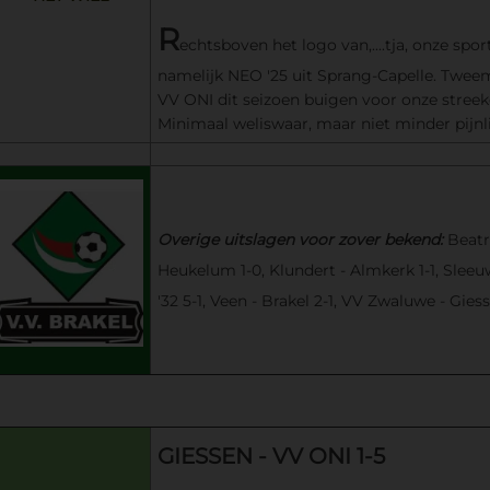
R
echtsboven het logo van,....tja, onze spor
namelijk NEO '25 uit Sprang-Capelle. Twe
VV ONI dit seizoen buigen voor onze stree
Minimaal weliswaar, maar niet minder pijnli
Overige uitslagen voor zover bekend:
Beatri
Heukelum 1-0, Klundert - Almkerk 1-1, Slee
'32 5-1, Veen - Brakel 2-1, VV Zwaluwe - Giess
GIESSEN - VV ONI 1-5