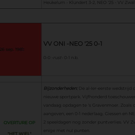
Heukelum - Klundert 3-2, NEO '25 - VV Zwal
VV ONI -NEO '25 0-1
26 sep. 1981:
0-0
-rust-
0-1 n.b.
Bijzonderheden:
De al-ler-eerste wedstrijd 
nieuwe sportpark. Vijfhonderd toeschouw
vandaag opdagen te 's Gravenmoer. Zoals de
aangeven, een 0-1 nederlaag. Giessen en NEO
2 speeldagen nog zonder puntverlies. VV Z
OVERTURE OP
enige met nul punten.
"HET WIEL"