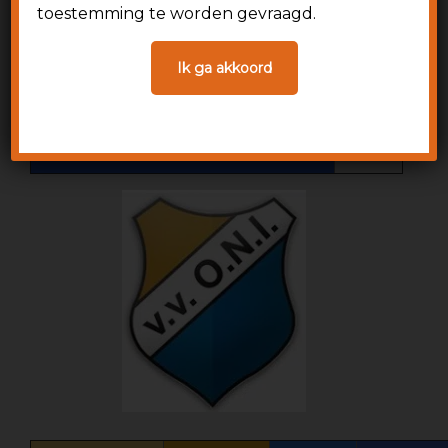
VV ONI
toestemming te worden gevraagd.
HEDEN EN
Ik ga akkoord
VERLEDEN