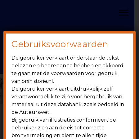
Door
Spring
OniHistorie
naar
naar
Toggle
de
de
hoofd
eerste
inhoud
sidebar
Gebruiksvoorwaarden
Header
onihistorie.nl
De gebruiker verklaart onderstaande tekst
Rechts
1949 - heden
gelezen en begrepen te hebben en akkoord
te gaan met de voorwaarden voor gebruik
van onihistorie.nl.
De gebruiker verklaart uitdrukkelijk zelf
verantwoordelijk te zijn voor hergebruik van
materiaal uit deze databank, zoals bedoeld in
de Auteurswet.
TEGEN
STANDERS
Bij gebruik van illustraties conformeert de
gebruiker zich aan de eis tot correcte
bronvermelding en dient te allen tijde