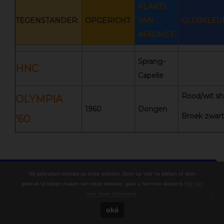
PLA
A
TS
TEGENSTANDER:
OPGERICHT:
VAN
CLUBKLEU
AFKOMST:
Sprang-
HNC
Capelle
Rood/wit shi
OLYMPIA
1960
Dongen
Broek zwart
’60
Wij gebruiken cookies op onze website. Door op 'oké' te klikken of door
gebruik te blijven maken van deze website, gaat u hiermee akkoord.
Klik hier
voor meer informatie
.
© Copyright 2020 - 2026
OniHistorie
· All rights reserved
oké